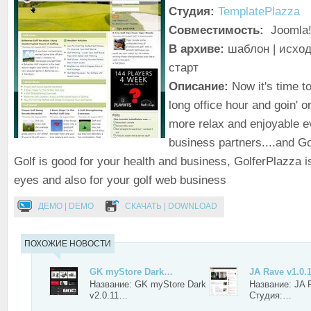
Студия:
TemplatePlazza
Совместимость:
Joomla!
В архиве:
шаблон | исход
старт
Описание:
Now it's time t
long office hour and goin' o
more relax and enjoyable ev
business partners....and Go
Golf is good for your health and business, GolferPlazza is
eyes and also for your golf web business
ДЕМО | DEMO
СКАЧАТЬ | DOWNLOAD
ПОХОЖИЕ НОВОСТИ
GK myStore Dark…
JA Rave v1.0.
Название: GK myStore Dark
Название: JA 
v2.0.11…
Студия:…