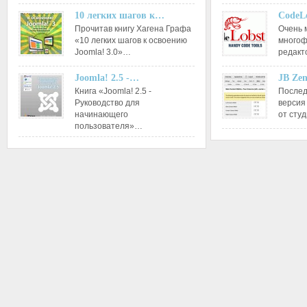
10 легких шагов к…
CodeL
Прочитав книгу Хагена Графа
Очень 
«10 легких шагов к освоению
многоф
Joomla! 3.0»…
редакт
Joomla! 2.5 -…
JB Ze
Книга «Joomla! 2.5 -
Послед
Руководство для
версия
начинающего
от сту
пользователя»…