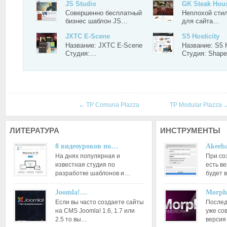
JS Studio
GK Steak Hou
Совершенно бесплатный
Неплохой сти
бизнес шаблон JS…
для сайта…
JXTC E-Scene
S5 Hosticity
Название: JXTC E-Scene
Название: S5 H
Студия:…
Студия: Shap
←
TP Comuna Plazza
TP Modular Plazza
ЛИТЕРАТУРА
ИНСТРУМЕНТЫ
8 видеоуроков по…
Akeeba
На днях популярная и
При со
известная студия по
есть ве
разработке шаблонов и…
будет 
Joomla!…
Morph
Если вы часто создаете сайты
Послед
на CMS Joomla! 1.6, 1.7 или
уже со
2.5 то вы…
версия