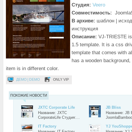
Студия:
Veero
Совместимость:
Joomla!
В архиве:
шаблон | исход
инструкция
Описание:
VJ-TRIESTE is 
1.5 template. It is a css dr
template that comes with all
has a wooden background,
item is in different color.
ДЕМО | DEMO
ONLY VIP
ПОХОЖИЕ НОВОСТИ
JXTC Corporate Life
JB Bliss
Название: JXTC
Название: JB 
CorporateLife Студия:…
JoomlaBambo
IT Factory
YJ YouShopp
Название: IT Factory
Название: YJ 