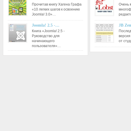
Прочитав книгу Хагена Графа
Очень 
«10 легких шагов к освоению
многоф
Joomla! 3.0»…
редакт
Joomla! 2.5 -…
JB Ze
Книга «Joomla! 2.5 -
Послед
Руководство для
версия
начинающего
от сту
пользователя»…