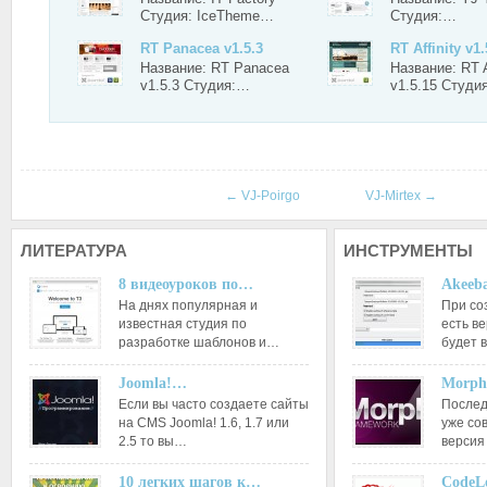
Студия: IceTheme…
Студия:…
RT Panacea v1.5.3
RT Affinity v1.
Название: RT Panacea
Название: RT A
v1.5.3 Студия:…
v1.5.15 Студи
←
VJ-Poirgo
VJ-Mirtex
→
ЛИТЕРАТУРА
ИНСТРУМЕНТЫ
8 видеоуроков по…
Akeeba
На днях популярная и
При со
известная студия по
есть ве
разработке шаблонов и…
будет 
Joomla!…
Morph
Если вы часто создаете сайты
Послед
на CMS Joomla! 1.6, 1.7 или
уже со
2.5 то вы…
версия
10 легких шагов к…
CodeL