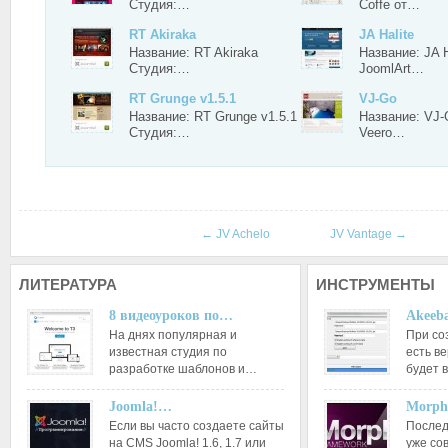
Студия:…
Coffe от…
RT Akiraka
JA Halite
Название: RT Akiraka
Название: JA H
Студия:…
JoomlArt…
RT Grunge v1.5.1
VJ-Go
Название: RT Grunge v1.5.1
Название: VJ-
Студия:…
Veero…
←
JV Achelo
JV Vantage
→
ЛИТЕРАТУРА
ИНСТРУМЕНТЫ
8 видеоуроков по…
Akeeba
На днях популярная и
При со
известная студия по
есть ве
разработке шаблонов и…
будет 
Joomla!…
Morph
Если вы часто создаете сайты
Послед
на CMS Joomla! 1.6, 1.7 или
уже со