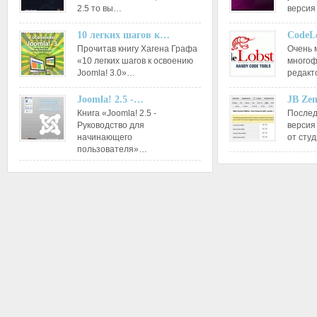
2.5 то вы…
версия
10 легких шагов к…
CodeL
Прочитав книгу Хагена Графа
Очень 
«10 легких шагов к освоению
многоф
Joomla! 3.0»…
редакт
Joomla! 2.5 -…
JB Ze
Книга «Joomla! 2.5 -
Послед
Руководство для
версия
начинающего
от сту
пользователя»…