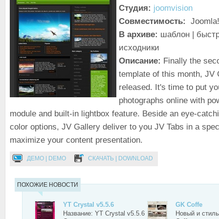
Студия:
joomvision
Совместимость:
Joomla!
В архиве:
шаблон | быстр
исходники
Описание:
Finally the sec
template of this month, JV
released. It's time to put y
photographs online with po
module and built-in lightbox feature.
Beside an eye-catchi
color options, JV Gallery deliver to you JV Tabs in a speci
maximize your content presentation.
ДЕМО | DEMO
СКАЧАТЬ | DOWNLOAD
ПОХОЖИЕ НОВОСТИ
YT Crystal v5.5.6
GK Coffe
Название: YT Crystal v5.5.6
Новый и стил