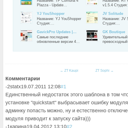
Название: TP Comuna 4
Название: RT 
Plazza - Update…
v1.5.4 Студия
YJ YouShopper
JV Solitude
Название: YJ YouShopper
Название: JV S
Студия:…
Студия:…
GavickPro Updates |…
GK Boutique
Самые последние
Удивительный
обновленные версии 4…
превосходны
←
ZT Kaupi
ZT Sophi
→
Комментарии
-2
statx
19.07.2011 12:08
#1
Единственный недостаток этого шаблона в том что
установке "quickstart" выбрасывает ошибку модуля 
админку попасть можно, ну и естественно отключе
модуля приводит к запуску сайта)))
-1
карина
19.04.2012 13:10
#2