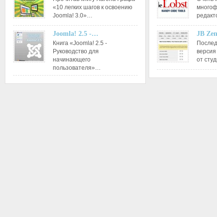
«10 легких шагов к освоению
многоф
Joomla! 3.0»…
редакт
Joomla! 2.5 -…
JB Ze
Книга «Joomla! 2.5 -
Послед
Руководство для
версия
начинающего
от сту
пользователя»…