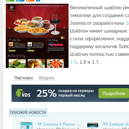
Великолепный шаблон ре
тематики для создания с
Joomla от разработчика
Z
Шаблон имеет шикарные 
стили оформления, подд
поддержку каталогов Sobi2
Шаблон полностью совм
1.5
, 1.6 и 1.7.
Партнеры
Загрузка
СКАЧАТЬ
ЗЕРКАЛО
ЗЕРКАЛО №2
ПОХОЖИЕ НОВОСТИ
TP Comuna 4 Plazza -…
RT Catalyst v1