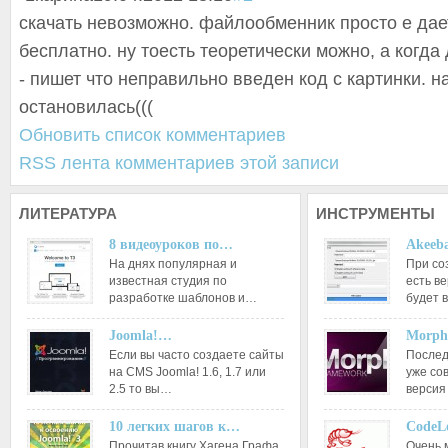
скачать невозможно. файлообменник просто е дае
бесплатно. ну тоесть теоретически можно, а когда
- пишет что неправильно введен код с картинки. н
остановилась(((
Обновить список комментариев
RSS лента комментариев этой записи
ЛИТЕРАТУРА
ИНСТРУМЕНТЫ
8 видеоуроков по…
Akeeba
На днях популярная и
При со
известная студия по
есть ве
разработке шаблонов и…
будет 
Joomla!…
Morph
Если вы часто создаете сайты
Послед
на CMS Joomla! 1.6, 1.7 или
уже со
2.5 то вы…
версия
10 легких шагов к…
CodeL
Прочитав книгу Хагена Графа
Очень 