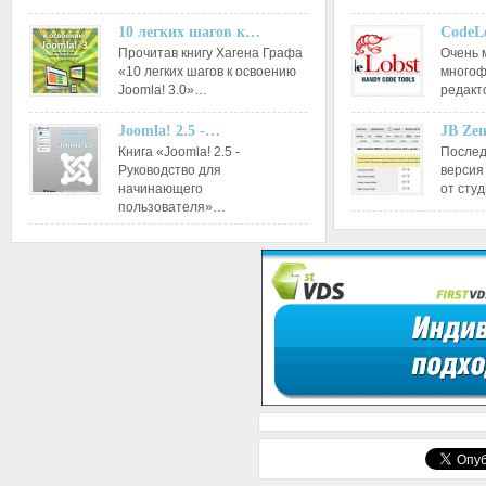
10 легких шагов к…
CodeL
Прочитав книгу Хагена Графа
Очень 
«10 легких шагов к освоению
многоф
Joomla! 3.0»…
редакт
Joomla! 2.5 -…
JB Ze
Книга «Joomla! 2.5 -
Послед
Руководство для
версия
начинающего
от сту
пользователя»…