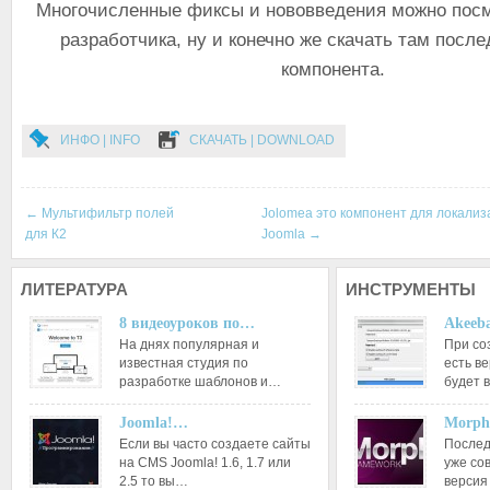
Многочисленные фиксы и нововведения можно посм
разработчика, ну и конечно же скачать там пос
компонента.
ИНФО | INFO
СКАЧАТЬ | DOWNLOAD
←
Мультифильтр полей
Jolomea это компонент для локали
для К2
Joomla
→
ЛИТЕРАТУРА
ИНСТРУМЕНТЫ
8 видеоуроков по…
Akeeba
На днях популярная и
При со
известная студия по
есть ве
разработке шаблонов и…
будет 
Joomla!…
Morph
Если вы часто создаете сайты
Послед
на CMS Joomla! 1.6, 1.7 или
уже со
2.5 то вы…
версия