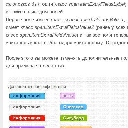
заголовков был один класс
span.itemExtraFieldsLabel
)
и также с выводом полей:
Первое поле имеет класс
span.itemExtraFieldsValue1
,
имеет класс
span.itemExtraFieldsValue2
(ранее у всех
класс
span.itemExtraFieldsValue
) и так все поля тепе
уникальный класс, благодаря уникальному ID каждого
После этого вы можете изменять дополнительные пол
для примера я сделал так: