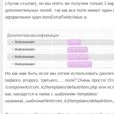
случае ссылки), но мы опять же получим только 1 ва
дополнительных полей, так как все поля имеют один 
оформления
span.itemExtraFieldsValue a
:
Но как нам быть если мы хотим использовать разли
первого, второго, третьего..... поля? Очень просто! О
/components/com_k2/templates/default/item.php
или есл
вас находится в папке с шаблоном
/templates/
название_шаблона/html/com_k2/templates/default/item