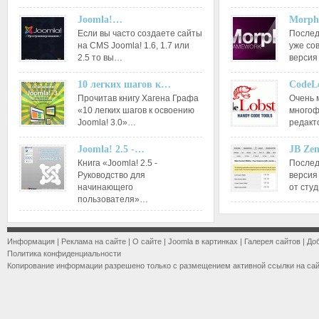
Joomla!…
Morph
Если вы часто создаете сайты
Послед
на CMS Joomla! 1.6, 1.7 или
уже со
2.5 то вы…
версия
10 легких шагов к…
CodeL
Прочитав книгу Хагена Графа
Очень 
«10 легких шагов к освоению
многоф
Joomla! 3.0»…
редакт
Joomla! 2.5 -…
JB Ze
Книга «Joomla! 2.5 -
Послед
Руководство для
версия
начинающего
от сту
пользователя»…
Информация
|
Реклама на сайте
|
О сайте
|
Joomla в картинках
|
Галерея сайтов
|
До
Политика конфиденциальности
Копирование информации разрешено только с размещением активной ссылки на са