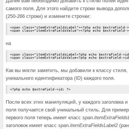
Далее вам необходимо добавить к стилю полей иден
самого поля. Для этого найдите строки вывода допо
(250-266 строки) и измените строчки:
<span class="itemExtraFieldsLabel"><?php echo $extraField->
на
<span class="itemExtraFieldsLabel<?php echo $extraField->id
Как вы могли заметить, мы добавили к классу стиля,
уникального идентификатора (ID) каждого поля.
После всех этих манипуляций, у каждого заголовка и
поля получается свой уникальный стиль. Для пример
первого поля теперь имеет класс
span.itemExtraFields
заголовок имеет класс
span.itemExtraFieldsLabel2
(ран