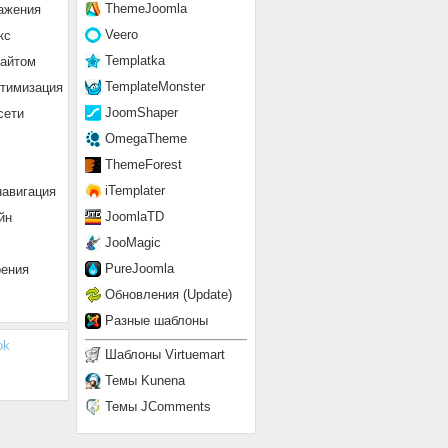
ThemeJoomla
ажения
Veero
кс
Templatka
сайтом
TemplateMonster
птимизация
JoomShaper
сети
OmegaTheme
ThemeForest
iTemplater
навигация
JoomlaTD
йн
JooMagic
PureJoomla
рения
Обновления (Update)
Разные шаблоны
ok
Шаблоны Virtuemart
Темы Kunena
Темы JComments