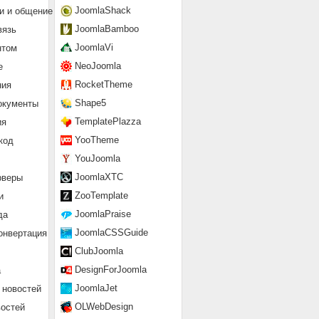
JoomlaShack
и и общение
JoomlaBamboo
вязь
JoomlaVi
нтом
NeoJoomla
е
RocketTheme
ния
Shape5
окументы
TemplatePlazza
ия
YooTheme
код
YouJoomla
JoomlaXTC
рверы
ZooTemplate
и
JoomlaPraise
да
JoomlaCSSGuide
онвертация
ClubJoomla
DesignForJoomla
а
JoomlaJet
 новостей
OLWebDesign
востей