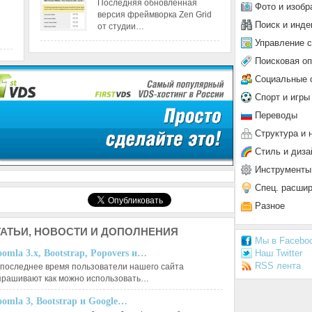
Последняя обновленная
Фото и изобр
версия фреймворка Zen Grid
Поиск и инде
от студии…
Управление 
Поисковая о
Социальные 
Спорт и игры
Переводы
Структура и 
Стиль и диза
Инструменты
Спец. расши
Разное
АТЬИ,
НОВОСТИ И ДОПОЛНЕНИЯ
Мы в Facebo
Наш Twitter
oomla 3.x, Bootstrap, Popovers и…
RSS лента
 последнее время пользователи нашего сайта
прашивают как можно использовать…
oomla 3, Bootstrap и Google…