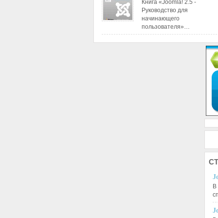
Книга «Joomla! 2.5 -
Руководство для
начинающего
пользователя»…
СТ
J
В
с
J