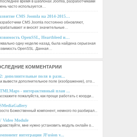
 последнее время в шаблонах Joomla, разработчиками
чень часто используется…
азвитие CMS Joomla на 2014-2015…
азработчики CMS Joomla постоянно обновляют,
орабатывают и вносят значительные…
язвимость OpenSSL, Heartbleed и…
уквально одну неделю назад, была найдена серьезная
язвимость OpenSSL. Данная…
ОСЛЕДНИЕ
КОММЕНТАРИИ
2: дополнительные поля в разн...
ак вывести дополнительное поле (изображение), ото...
TMLMaps - интерактивный план ...
асскажите пожалуйста, как проще работать с коорди...
SMediaGallery
росто Божественный компонент, немного по разбирал...
V Video Module
дравствуйте, мне нужно установить модуль онлайн о...
омпонент интеграции JFusion v...