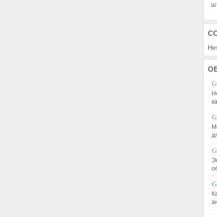
шт
С
Не
О
G
Н
к
G
М
д
G
Э
о
G
К
а