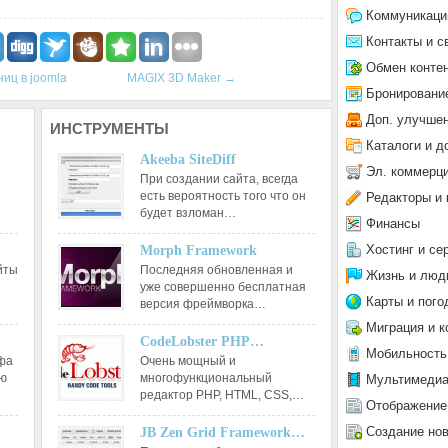
Коммуникаци
Контакты и с
Обмен конте
ниц в joomla
MAGIX 3D Maker
→
Бронировани
Доп. улучше
ИНСТРУМЕНТЫ
Каталоги и д
Akeeba SiteDiff
Эл. коммерц
При создании сайта, всегда
есть вероятность того что он
Редакторы и 
будет взломан…
Финансы
Хостинг и се
Morph Framework
йты
Последняя обновленная и
Жизнь и люд
уже совершенно бесплатная
Карты и пого
версия фреймворка…
Миграция и к
CodeLobster PHP…
Мобильность
афа
Очень мощный и
ию
многофункциональный
Мультимеди
редактор РНР, HTML, CSS,…
Отображение
Создание но
JB Zen Grid Framework…