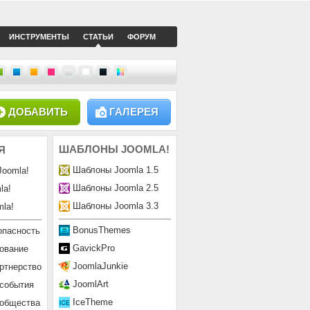
ИНСТРУМЕНТЫ
СТАТЬИ
ФОРУМ
ДОБАВИТЬ
ГАЛЕРЕЯ
ШАБЛОНЫ
JOOMLA!
Я
Шаблоны Joomla 1.5
Joomla!
Шаблоны Joomla 2.5
la!
Шаблоны Joomla 3.3
la!
BonusThemes
опасность
GavickPro
ование
JoomlaJunkie
ртнерство
JoomlArt
 события
IceTheme
ообщества