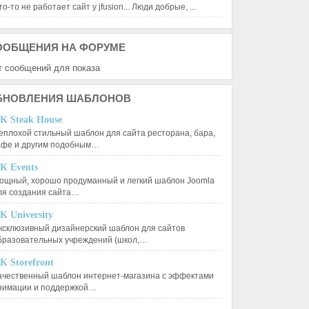
о-то не работает сайт у jfusion... Люди добрые, ...
ООБЩЕНИЯ
НА ФОРУМЕ
т сообщений для показа
БНОВЛЕНИЯ
ШАБЛОНОВ
K Steak House
еплохой стильный шаблон для сайта ресторана, бара,
афе и другим подобным…
K Events
ощный, хорошо продуманный и легкий шаблон Joomla
ля создания сайта…
K University
ксклюзивный дизайнерский шаблон для сайтов
бразовательных учреждений (школ,…
K Storefront
ачественный шаблон интернет-магазина с эффектами
нимации и поддержкой…