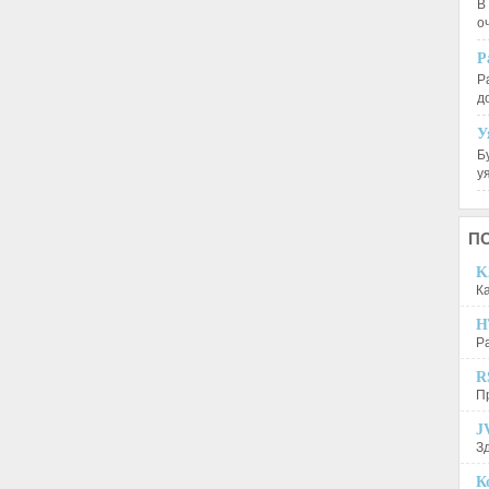
В
о
Р
Р
д
У
Б
у
П
K
К
H
Р
R
П
J
З
К