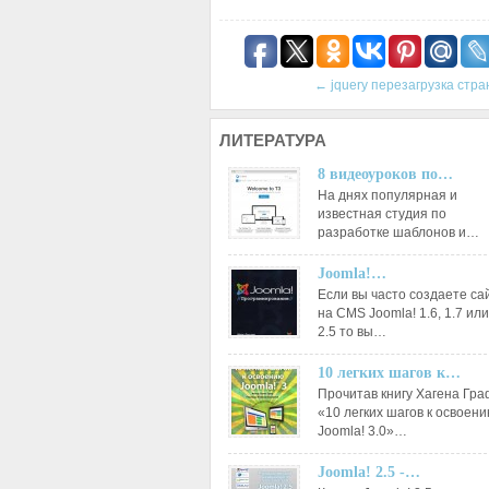
←
jquery перезагрузка стра
ЛИТЕРАТУРА
8 видеоуроков по…
На днях популярная и
известная студия по
разработке шаблонов и…
Joomla!…
Если вы часто создаете са
на CMS Joomla! 1.6, 1.7 или
2.5 то вы…
10 легких шагов к…
Прочитав книгу Хагена Гр
«10 легких шагов к освоен
Joomla! 3.0»…
Joomla! 2.5 -…