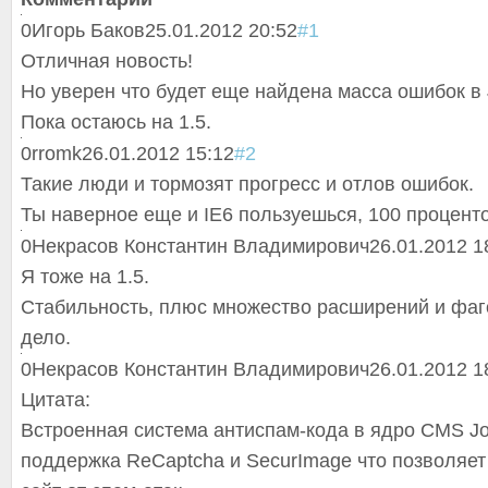
0
Игорь Баков
25.01.2012 20:52
#1
Отличная новость!
Но уверен что будет еще найдена масса ошибок в 
Пока остаюсь на 1.5.
0
rromk
26.01.2012 15:12
#2
Такие люди и тормозят прогресс и отлов ошибок.
Ты наверное еще и IE6 пользуешься, 100 проценто
0
Некрасов Константин Владимирович
26.01.2012 1
Я тоже на 1.5.
Стабильность, плюс множество расширений и фаг
дело.
0
Некрасов Константин Владимирович
26.01.2012 1
Цитата:
Встроенная система антиспам-кода в ядро CMS J
поддержка ReCaptcha и SecurImage что позволяет