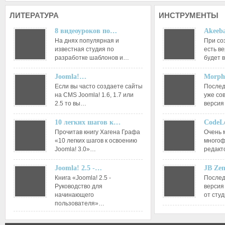
ЛИТЕРАТУРА
ИНСТРУМЕНТЫ
8 видеоуроков по…
Akeeba
На днях популярная и
При со
известная студия по
есть ве
разработке шаблонов и…
будет 
Joomla!…
Morph
Если вы часто создаете сайты
Послед
на CMS Joomla! 1.6, 1.7 или
уже со
2.5 то вы…
версия
10 легких шагов к…
CodeL
Прочитав книгу Хагена Графа
Очень 
«10 легких шагов к освоению
многоф
Joomla! 3.0»…
редакт
Joomla! 2.5 -…
JB Ze
Книга «Joomla! 2.5 -
Послед
Руководство для
версия
начинающего
от сту
пользователя»…