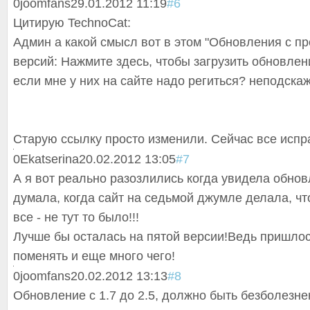
0
joomfans
29.01.2012 11:19
#6
Цитирую TechnoCat:
Админ а какой смысл вот в этом "Обновления с 
версий: Нажмите здесь, чтобы загрузить обновлени
если мне у них на сайте надо региться? неподскаж
Старую ссылку просто изменили. Сейчас все испр
0
Ekatserina
20.02.2012 13:05
#7
А я вот реально разозлились когда увидела обнов
думала, когда сайт на седьмой джумле делала, чт
все - не тут то было!!!
Лучше бы осталась на пятой версии!Ведь пришло
поменять и еще много чего!
0
joomfans
20.02.2012 13:13
#8
Обновление с 1.7 до 2.5, должно быть безболезне