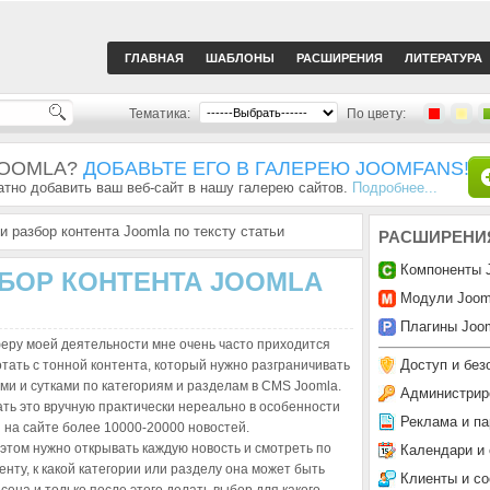
ГЛАВНАЯ
ШАБЛОНЫ
РАСШИРЕНИЯ
ЛИТЕРАТУРА
Тематика:
По цвету:
JOOMLA?
ДОБАВЬТЕ ЕГО В ГАЛЕРЕЮ JOOMFANS!
тно добавить ваш веб-сайт в нашу галерею сайтов.
Подробнее...
 разбор контента Joomla по тексту статьи
РАСШИРЕНИ
Компоненты 
ЗБОР КОНТЕНТА JOOMLA
Модули Joom
Плагины Joom
еру моей деятельности мне очень часто приходится
Доступ и без
тать с тонной контента, который нужно разграничивать
ми и сутками по категориям и разделам в CMS Joomla.
Администрир
ть это вручную практически нереально в особенности
Реклама и па
 на сайте более 10000-20000 новостей.
этом нужно открывать каждую новость и смотреть по
Календари и
енту, к какой категории или разделу она может быть
Клиенты и с