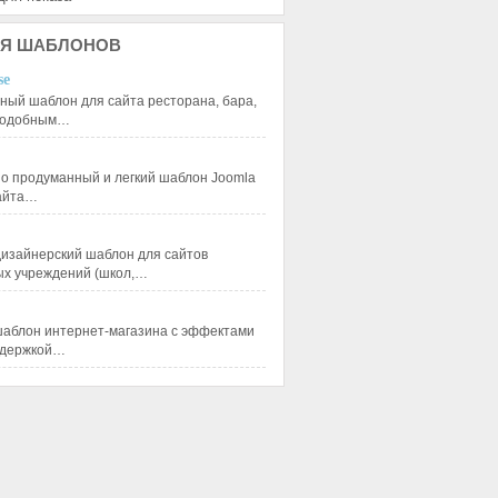
Я
ШАБЛОНОВ
se
ный шаблон для сайта ресторана, бара,
 подобным…
 продуманный и легкий шаблон Joomla
сайта…
изайнерский шаблон для сайтов
ых учреждений (школ,…
аблон интернет-магазина с эффектами
ддержкой…