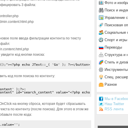
Фото и изобр
ифицировать 3 файла:
Поиск и инде
ntroller.php
Управление 
dmin.content.html.php
Поисковая о
Социальные 
новое поле ввода фильтрации контента по тексту
Спорт и игры
 файл:
Переводы
n.content.html.php
Структура и 
 увидите код кнопки поиска:
Стиль и диза
();"><?php echo JText::_( 'Go' ); ?></button>
Инструменты
вить код поля поиска по контенту:
Спец. расши
Разное
ontent' );?>:

ontent" id="search_content" value="<?php echo $lists['search_con
Мы в Facebo
Наш Twitter
nClick на кнопку сброса, которая будет сбрасывать
RSS лента
екста по контенту (после поиска). Для этого в этом же
обавьте после кода:
.value='';