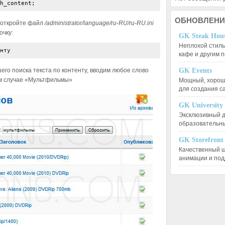
h_content;
ОБНОВЛЕНИ
, откройте файл
/administrator/language/ru-RU/ru-RU.ini
очку:
GK Steak Hou
Неплохой стиль
нту
кафе и другим
го поиска текста по контенту, вводим любое слово
GK Events
ем случае «Мультфильмы»
Мощный, хорошо
для создания 
GK University
Эксклюзивный д
образовательн
GK Storefront
Качественный ш
анимации и по