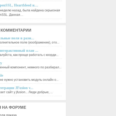
penSSL, Heartbleed и…
 неделю назад, была найдена серьезная
enSSL. Данная…
КОММЕНТАРИИ
льные поля в разн...
олнительное поле (изображение), ото...
нтерактивный план ...
луйста, как проще работать с коорди...
ry
se );

енный компонент, немного по разбирал...
le
не нужно установить модуль онлайн о...
еграции JFusion v...
ет сайт у jfusion... Люди добрые, ...
Я
НА ФОРУМЕ
для показа