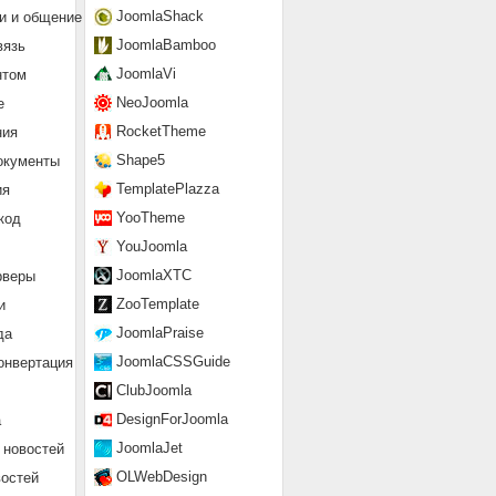
JoomlaShack
и и общение
JoomlaBamboo
вязь
JoomlaVi
нтом
NeoJoomla
е
RocketTheme
ния
Shape5
окументы
TemplatePlazza
ия
YooTheme
код
YouJoomla
JoomlaXTC
рверы
ZooTemplate
и
JoomlaPraise
да
JoomlaCSSGuide
онвертация
ClubJoomla
DesignForJoomla
а
JoomlaJet
 новостей
OLWebDesign
востей