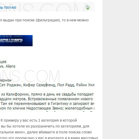
 выдан при поиске (фильтрации), то в нем можно
К примеру у вас есть 1 категория в которой
вы бы хотели их разграничить по категориям, для
альное кино», далее вбиваете в поле поиска слово
ого что прописано у вас в контенте и в каких массовых