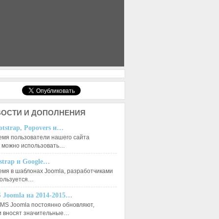
ОСТИ И ДОПОЛНЕНИЯ
otstrap, Popovers и…
емя пользователи нашего сайта
к можно использовать…
tstrap и Google…
емя в шаблонах Joomla, разработчиками
$search				= $mainframe->getUserStateFromRequest( $context.'search',			'search',
пользуется…
 Joomla на 2014-2015…
MS Joomla постоянно обновляют,
arch_content',    '',    'string');

и вносят значительные…