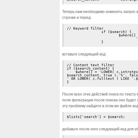
Теперь нам необходимо изменить запрос к
строчке и перед:
// Keyword filter

		if ($search) {

			$where[] = '(LOWER( c.title ) LIKE '.$db->Quote( '%'.$db->getEscaped( $search, true ).'%', false ) .

				' OR c.id = ' . (int) $search . ')';

		}
вставьте следующий код:
// Content text filter

if ($search_content) {

    $where[] = 'LOWER( c.introtex
$search_content, true ).'%', fals
' OR LOWER( c.fulltext ) LIKE '.$
}
После всех этих действий поиск по тексту 
поле фильтрации после поиска оно будет 
эту проблему найдите в этом же файле код 
$lists['search'] = $search;
добавьте после него следующий код для о