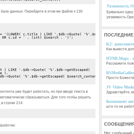
Уязвимость O
 базе данных. Перейдите в этом же файле к 130
Буквально одну
уязвимость Op
ПОСЛЕДНИЕ
K2: дополните
Как вывести доп
HTMLMaps - и
Расскажите пожа
t ) LIKE '.$db->Quote( '%'.$db->getEscaped( 

RSMediaGalle
e ).

db->Quote( '%'.$db->getEscaped( $search_content, true ).'%', fal
Просто Божеств
JV Video Modu
контента уже будет работать, но при вводе текста в
Здравствуйте, м
автоматически сбрасываться. Для того чтобы решить
Компонент инт
в строке 214:
што-то не работа
СООБЩЕНИ
бработки:
Нет сообщений 