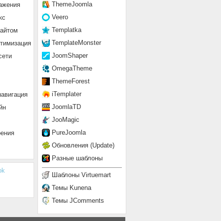
ThemeJoomla
ажения
Veero
кс
Templatka
сайтом
TemplateMonster
птимизация
JoomShaper
сети
OmegaTheme
ThemeForest
iTemplater
навигация
JoomlaTD
йн
JooMagic
PureJoomla
рения
Обновления (Update)
Разные шаблоны
tent'];?>" class="text_area" onchange="document.adminForm.submit
ok
Шаблоны Virtuemart
Темы Kunena
Темы JComments