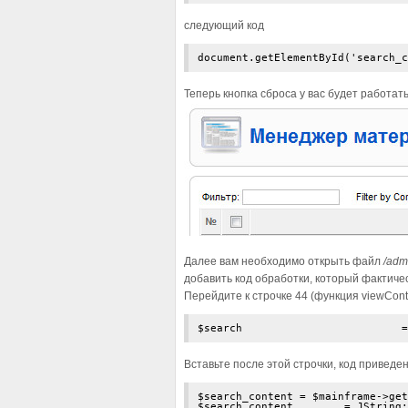
следующий код
document.getElementById('search_c
Теперь кнопка сброса у вас будет работат
Далее вам необходимо открыть файл
/adm
добавить код обработки, который фактичес
Перейдите к строчке 44 (функция viewCon
Вставьте после этой строчки, код приведе
$search_content = $mainframe->get
$search_content        = JString: