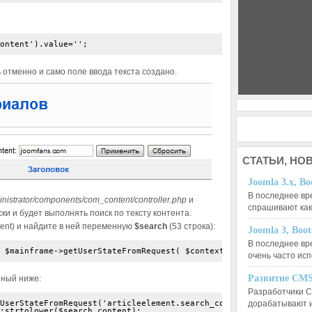
ontent').value='';
ь отменно и само поле ввода текста создано.
СТАТЬИ,
НОВ
Joomla 3.x, Bo
В последнее вр
inistrator/components/com_content/controller.php
и
спрашивают ка
ки и будет выполнять поиск по тексту контента.
tent) и найдите в ней переменную
$search
(53 строка):
Joomla 3, Boo
В последнее вр
очень часто ис
Развитие CMS
нный ниже:
Разработчики C
UserStateFromRequest('articleelement.search_content',        'se
дорабатывают 
:strtolower($search_content);