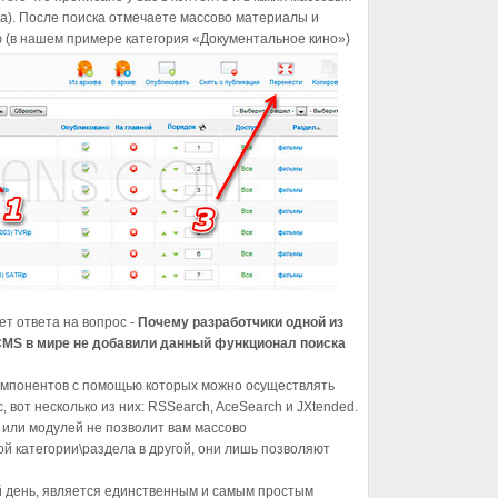
а). После поиска отмечаете массово материалы и
 (в нашем примере категория «Документальное кино»)
ет ответа на вопрос -
Почему разработчики одной из
CMS в мире не добавили данный функционал поиска
омпонентов с помощью которых можно осуществлять
вот несколько из них: RSSearch, AceSearch и JXtended.
 или модулей не позволит вам массово
й категории\раздела в другой, они лишь позволяют
 день, является единственным и самым простым