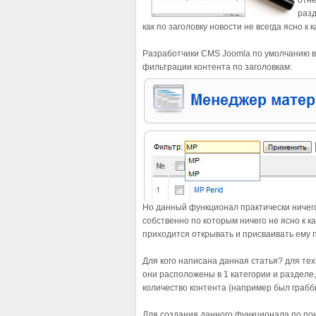
отне
разд
как по заголовку новости не всегда ясно к 
Разработчики CMS Joomla по умолчанию в
фильтрации контента по заголовкам:
Но данный функционал практически ничего 
собственно по которым ничего не ясно к к
приходится открывать и присваивать ему 
Для кого написана данная статья? для тех 
они расположены в 1 категории и разделе,
количество контента (например был граббин
Для создания данного функционала по по