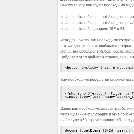
самому тексту, вам будет необходимо мод
/administrator/components/com_content/co
/administrator/components/com_content/a
/administrator/language/ru-RU/ru-RU.ini
Итак для начала нам необходимо создать 
статьи, для этого вам необходимо открыть
/administrator/components/com_content/admi
Найдите в этом файле 54 строчку, в ней вы
<button onclick="this.form.submit
Вам необходимо
перед этой строчкой
вста
<?php echo JText::_( 'Filter by C
<input type="text" name="search_c
Далее вам необходимо добавить событие O
текст и данные фильтрации в окне поиска т
файле уже в 58 строчке в кнопке «Reset» д
document.getElementById('search')