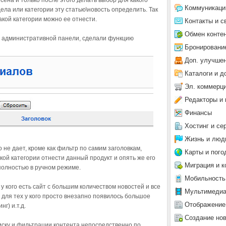
сена и только после этого делать выбор для какого
Коммуникаци
ела или категории эту статью\новость определить. Так
какой категории можно ее отнести.
Контакты и с
Обмен конте
 административной панели, сделали функцию
Бронировани
Доп. улучше
Каталоги и д
Эл. коммерц
Редакторы и 
Финансы
Хостинг и се
Жизнь и люд
не дает, кроме как фильтр по самим заголовкам,
Карты и пого
акой категории отнести данный продукт и опять же его
Миграция и к
полностью в ручном режиме.
Мобильность
у кого есть сайт с большим количеством новостей и все
Мультимеди
 для тех у кого просто внезапно появилось большое
Отображение
г) и.т.д.
Создание но
иску и фильтрации контента непосредственно по