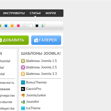
ИНСТРУМЕНТЫ
СТАТЬИ
ФОРУМ
ДОБАВИТЬ
ГАЛЕРЕЯ
ШАБЛОНЫ
JOOMLA!
Я
Шаблоны Joomla 1.5
Joomla!
Шаблоны Joomla 2.5
la!
Шаблоны Joomla 3.3
la!
BonusThemes
опасность
GavickPro
ование
JoomlaJunkie
ртнерство
JoomlArt
 события
IceTheme
ообщества