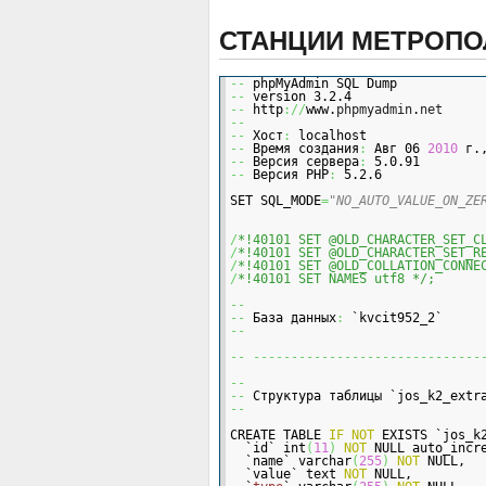
СТАНЦИИ МЕТРОП
--
 phpMyAdmin SQL Dump
--
 version 3.2.4
--
 http
://
www.
phpmyadmin
.
net
--
--
 Хост
:
 localhost
--
 Время создания
:
 Авг 06 
2010
 г.
--
 Версия сервера
:
 5.0.91
--
 Версия PHP
:
 5.2.6
SET SQL_MODE
=
"NO_AUTO_VALUE_ON_ZE
/
*!40101 SET @OLD_CHARACTER_SET_C
/
*!40101 SET @OLD_CHARACTER_SET_R
/
*!40101 SET @OLD_COLLATION_CONNE
/
*!40101 SET NAMES utf8 */;
--
--
 База данных
:
 `kvcit952_2`
--
--
------------------------------
--
--
 Структура таблицы `jos_k2_extr
--
CREATE TABLE 
IF
NOT
 EXISTS `jos_k
  `id` int
(
11
)
NOT
 NULL auto_incr
  `name` varchar
(
255
)
NOT
 NULL,
  `value` text 
NOT
 NULL,