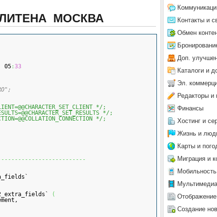
Коммуникаци
ОЛИТЕНА МОСКВА
Контакты и с
Обмен конте
Бронировани
Доп. улучше
, 05
:
33
Каталоги и д
Эл. коммерц
RO";
Редакторы и 
LIENT=@@CHARACTER_SET_CLIENT */;
Финансы
ESULTS=@@CHARACTER_SET_RESULTS */;
CTION=@@COLLATION_CONNECTION */;
Хостинг и се
Жизнь и люд
Карты и пого
Миграция и к
--------------------------
Мобильность
a_fields`
Мультимеди
2_extra_fields` 
(
Отображение
ement,
Создание но