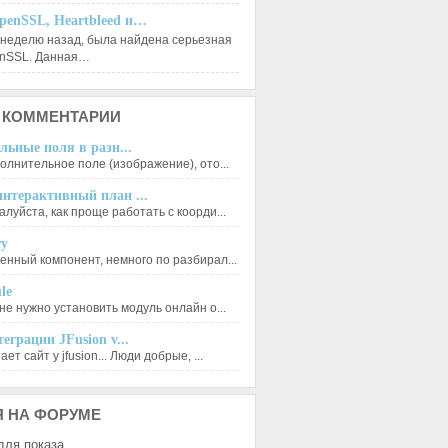
penSSL, Heartbleed и…
 неделю назад, была найдена серьезная
enSSL. Данная…
КОММЕНТАРИИ
льные поля в разн...
олнительное поле (изображение), ото...
нтерактивный план ...
луйста, как проще работать с коорди...
ry
енный компонент, немного по разбирал...
le
не нужно установить модуль онлайн о...
еграции JFusion v...
ет сайт у jfusion... Люди добрые, ...
Я
НА ФОРУМЕ
для показа