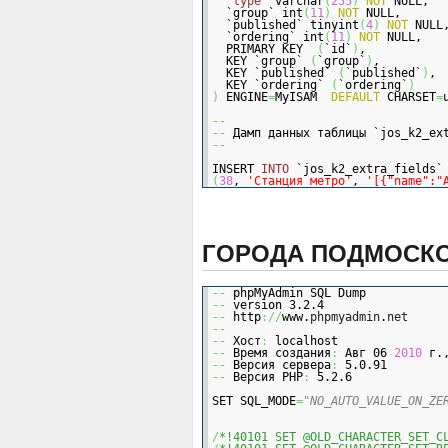
  `
type
` varchar
(
255
)
NOT
 NULL,
  `group` int
(
11
)
NOT
 NULL,
  `published` tinyint
(
4
)
NOT
 NULL
  `ordering` int
(
11
)
NOT
 NULL,
  PRIMARY KEY  
(
`id`
)
,
  KEY `group` 
(
`group`
)
,
  KEY `published` 
(
`published`
)
,
  KEY `ordering` 
(
`ordering`
)
)
 ENGINE
=
MyISAM  
DEFAULT
 CHARSET
=
--
--
 Дамп данных таблицы `jos_k2_ex
--
INSERT 
INTO
 `jos_k2_extra_fields`
(
38
, 
'Станция метро'
, 
'[{"name":"
ГОРОДА ПОДМОСК
--
 phpMyAdmin SQL Dump
--
 version 3.2.4
--
 http
://
www.
phpmyadmin
.
net
--
--
 Хост
:
 localhost
--
 Время создания
:
 Авг 06 
2010
 г.
--
 Версия сервера
:
 5.0.91
--
 Версия PHP
:
 5.2.6
SET SQL_MODE
=
"NO_AUTO_VALUE_ON_ZE
/
*!40101 SET @OLD_CHARACTER_SET_C