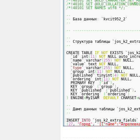
/
*!40101 SET @OLD_CHARACTER_SET_R
/
*!40101 SET @OLD_COLLATION_CONNE
/
*!40101 SET NAMES utf8 */;
--
--
 База данных
:
 `kvcit952_2`
--
--
------------------------------
--
--
 Структура таблицы `jos_k2_extr
--
CREATE TABLE 
IF
NOT
 EXISTS `jos_k
  `id` int
(
11
)
NOT
 NULL auto_incr
  `name` varchar
(
255
)
NOT
 NULL,
  `value` text 
NOT
 NULL,
  `
type
` varchar
(
255
)
NOT
 NULL,
  `group` int
(
11
)
NOT
 NULL,
  `published` tinyint
(
4
)
NOT
 NULL
  `ordering` int
(
11
)
NOT
 NULL,
  PRIMARY KEY  
(
`id`
)
,
  KEY `group` 
(
`group`
)
,
  KEY `published` 
(
`published`
)
,
  KEY `ordering` 
(
`ordering`
)
)
 ENGINE
=
MyISAM  
DEFAULT
 CHARSET
=
--
--
 Дамп данных таблицы `jos_k2_ex
--
INSERT 
INTO
 `jos_k2_extra_fields`
(
27
, 
'Город'
, 
'[{"name":"Апрелевк