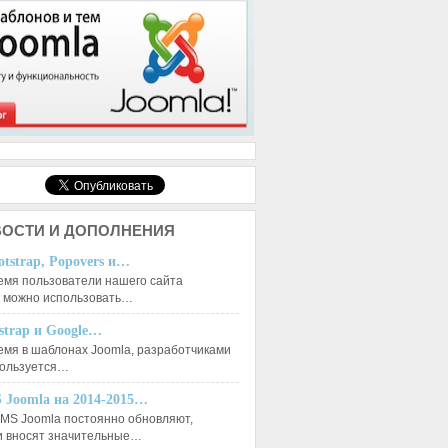
ОСТИ И ДОПОЛНЕНИЯ
otstrap, Popovers и…
емя пользователи нашего сайта
к можно использовать…
tstrap и Google…
емя в шаблонах Joomla, разработчиками
пользуется…
`
)
 VALUES
":null},{"name":"Бронницы","value":3,"target":null},{"name":"Вер
 Joomla на 2014-2015…
MS Joomla постоянно обновляют,
и вносят значительные…