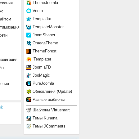
ThemeJoomla
ажения
Veero
кс
Templatka
сайтом
TemplateMonster
птимизация
JoomShaper
сети
OmegaTheme
ThemeForest
`
)
 VALUES
value":2,"target":null},{"name":"Академическая","value":3,"targe
iTemplater
навигация
JoomlaTD
йн
JooMagic
PureJoomla
рения
Обновления (Update)
Разные шаблоны
ok
Шаблоны Virtuemart
Темы Kunena
Темы JComments