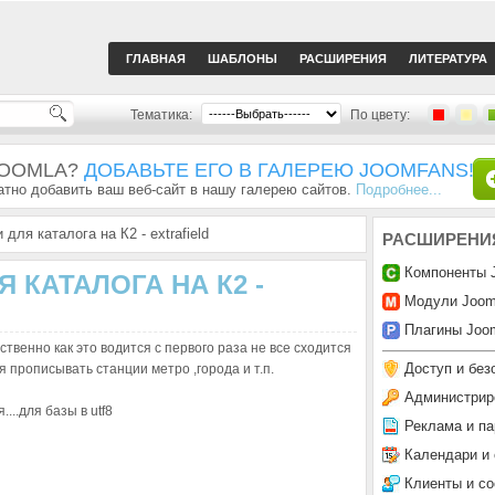
ГЛАВНАЯ
ШАБЛОНЫ
РАСШИРЕНИЯ
ЛИТЕРАТУРА
Тематика:
По цвету:
JOOMLA?
ДОБАВЬТЕ ЕГО В ГАЛЕРЕЮ JOOMFANS!
тно добавить ваш веб-сайт в нашу галерею сайтов.
Подробнее...
 для каталога на К2 - extrafield
РАСШИРЕНИ
Компоненты 
 КАТАЛОГА НА К2 -
Модули Joom
Плагины Joom
твенно как это водится с первого раза не все сходится
Доступ и без
 прописывать станции метро ,города и т.п.
Администрир
...для базы в utf8
Реклама и па
Календари и
Клиенты и с