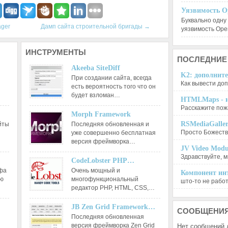
Уязвимость O
Буквально одну
ager
Дамп сайта строительной бригады
→
уязвимость Op
ИНСТРУМЕНТЫ
ПОСЛЕДНИЕ
Akeeba SiteDiff
K2: дополните
При создании сайта, всегда
Как вывести доп
есть вероятность того что он
будет взломан…
HTMLMaps - и
Расскажите пожа
Morph Framework
RSMediaGalle
йты
Последняя обновленная и
Просто Божеств
уже совершенно бесплатная
версия фреймворка…
JV Video Modu
Здравствуйте, м
CodeLobster PHP…
афа
Очень мощный и
Компонент инт
ию
многофункциональный
што-то не работа
редактор РНР, HTML, CSS,…
JB Zen Grid Framework…
СООБЩЕНИ
Последняя обновленная
версия фреймворка Zen Grid
Нет сообщений 