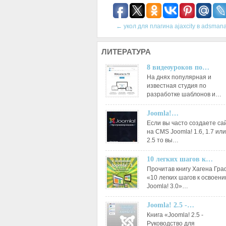
←
укол для плагина ajaxcity в adsman
ЛИТЕРАТУРА
8 видеоуроков по…
На днях популярная и
известная студия по
разработке шаблонов и…
Joomla!…
Если вы часто создаете са
на CMS Joomla! 1.6, 1.7 или
2.5 то вы…
10 легких шагов к…
Прочитав книгу Хагена Гр
«10 легких шагов к освоен
Joomla! 3.0»…
Joomla! 2.5 -…
Книга «Joomla! 2.5 -
Руководство для