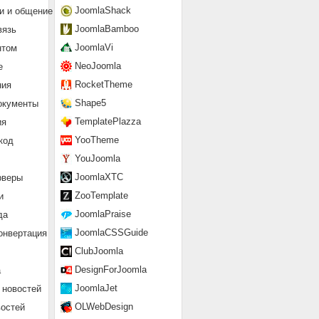
JoomlaShack
и и общение
JoomlaBamboo
вязь
JoomlaVi
нтом
NeoJoomla
е
RocketTheme
ния
Shape5
окументы
TemplatePlazza
ия
YooTheme
код
YouJoomla
JoomlaXTC
рверы
ZooTemplate
и
JoomlaPraise
да
JoomlaCSSGuide
онвертация
ClubJoomla
DesignForJoomla
а
JoomlaJet
 новостей
OLWebDesign
востей