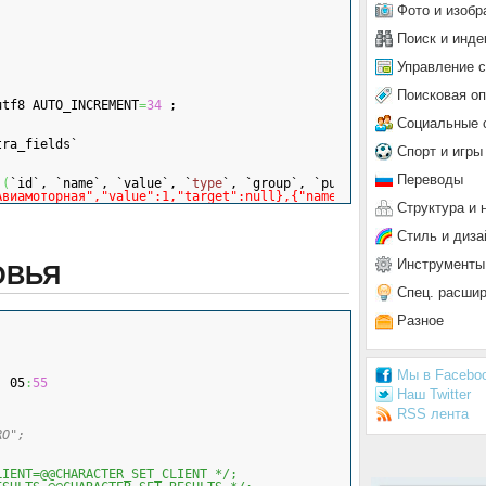
Фото и изобр
,
Поиск и инде
Управление 
Поисковая о
utf8 AUTO_INCREMENT
=
34
 ;
Социальные 
tra_fields`
Спорт и игры
Переводы
 
(
`id`, `name`, `value`, `
type
`, `group`, `published`, `ordering
Авиамоторная","value":1,"target":null},{"name":"Автозаводская","
Структура и 
Стиль и диза
Инструменты
ОВЬЯ
Спец. расши
Разное
Мы в Facebo
, 05
:
55
Наш Twitter
RSS лента
RO";
LIENT=@@CHARACTER_SET_CLIENT */;