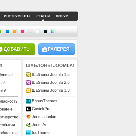
ИНСТРУМЕНТЫ
СТАТЬИ
ФОРУМ
ДОБАВИТЬ
ГАЛЕРЕЯ
ШАБЛОНЫ
JOOMLA!
Я
Шаблоны Joomla 1.5
Joomla!
Шаблоны Joomla 2.5
la!
Шаблоны Joomla 3.3
la!
BonusThemes
опасность
GavickPro
ование
JoomlaJunkie
ртнерство
JoomlArt
 события
IceTheme
ообщества