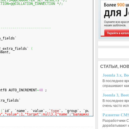
ESULTS=@@CHARACTER_SET_RESULTS */;
CTION=@@COLLATION_CONNECTION */;
--------------------------
a_fields`
2_extra_fields` 
(
ement,
СТАТЬИ,
НОВ
,
Joomla 3.x, Bo
В последнее вр
спрашивают ка
utf8 AUTO_INCREMENT
=
48
 ;
Joomla 3, Boo
tra_fields`
В последнее вр
очень часто ис
 
(
`id`, `name`, `value`, `
type
`, `group`, `published`, `ordering
а","value":1,"target":null},{"name":"Балашиха","value":2,"target
Развитие CMS
Разработчики C
дорабатывают 