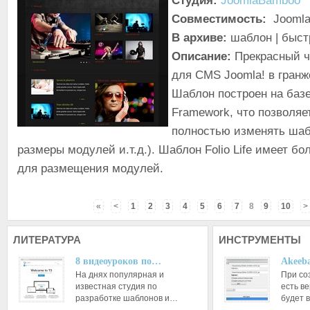
Студия:
JoomlaBamboo
Совместимость:
Joomla
В архиве:
шаблон | быст
Описание:
Прекрасный ч
для CMS Joomla! в гранж
Шаблон построен на базе
Framework, что позволяе
полностью изменять шаб
размеры модулей и.т.д.). Шаблон Folio Life имеет бо
для размещения модулей.
«
<
1
2
3
4
5
6
7
8
9
10
>
ЛИТЕРАТУРА
ИНСТРУМЕНТЫ
8 видеоуроков по…
Akeeba
На днях популярная и
При со
известная студия по
есть ве
разработке шаблонов и…
будет 