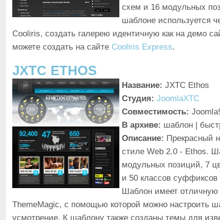
схем и 16 модульных поз
шаблоне используется ч
Cooliris, создать галерею идентичную как на демо с
можете создать на сайте
Cooliris Express
.
JXTC ETHOS
Название:
JXTC Ethos
Студия:
JoomlaXTC
Совместимость:
Joomla!
В архиве:
шаблон | быст
Описание:
Прекрасный 
стиле Web 2.0 - Ethos. 
модульных позиций, 7 ц
и 50 классов суффиксов
Шаблон имеет отличную
ThemeMagic, с помощью которой можно настроить ш
усмотрение. К шаблону также созданы темы для изв