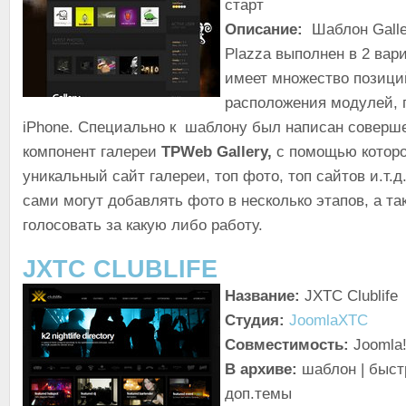
старт
Описание:
Шаблон Galle
Plazza выполнен в 2 вар
имеет множество позици
расположения модулей, 
iPhone. Специально к шаблону был написан соверш
компонент галереи
TPWeb Gallery,
с помощью которо
уникальный сайт галереи, топ фото, топ сайтов и.т.
сами могут добавлять фото в несколько этапов, а та
голосовать за какую либо работу.
JXTC CLUBLIFE
Название:
JXTC Clublife
Студия:
JoomlaXTC
Совместимость:
Joomla!
В архиве:
шаблон | быст
доп.темы