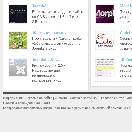
Joomla!…
Morph
Если вы часто создаете сайты
Послед
на CMS Joomla! 1.6, 1.7 или
уже со
2.5 то вы…
версия
10 легких шагов к…
CodeL
Прочитав книгу Хагена Графа
Очень 
«10 легких шагов к освоению
многоф
Joomla! 3.0»…
редакт
Joomla! 2.5 -…
JB Ze
Книга «Joomla! 2.5 -
Послед
Руководство для
версия
начинающего
от сту
пользователя»…
Информация
|
Реклама на сайте
|
О сайте
|
Joomla в картинках
|
Галерея сайтов
|
До
Политика конфиденциальности
Копирование информации разрешено только с размещением активной ссылки на са