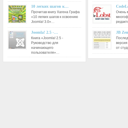
10 легких шагов к…
CodeL
Прочитав книгу Хагена Графа
Очень 
«10 легких шагов к освоению
многоф
Joomla! 3.0»…
редакт
Joomla! 2.5 -…
JB Ze
Книга «Joomla! 2.5 -
Послед
Руководство для
версия
начинающего
от сту
пользователя»…