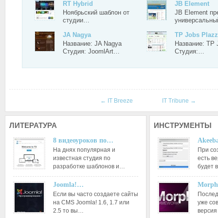
RT Hybrid
JB Element
Ноябрьский шаблон от
JB Element п
студии…
универсальн
JA Nagya
TP Jobs Plaz
Название: JA Nagya
Название: TP 
Студия: JoomlArt…
Студия:…
←
IT Breeze
IT Tribune
→
ЛИТЕРАТУРА
ИНСТРУМЕНТЫ
8 видеоуроков по…
Akeeba
На днях популярная и
При со
известная студия по
есть ве
разработке шаблонов и…
будет 
Joomla!…
Morph
Если вы часто создаете сайты
Послед
на CMS Joomla! 1.6, 1.7 или
уже со
2.5 то вы…
версия