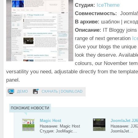
Студия:
IceTheme
Совместимость:
Joomla!
В архиве:
шаблон | исход
Описание:
IT Bloggy joins
range of next generation
Ic
Give your blogs the unique
look they deserve. Availabl
colours, our November temp
versatility you need, adjustable directly from the templat
panel.
ДЕМО
СКАЧАТЬ | DOWNLOAD
ПОХОЖИЕ НОВОСТИ
Magic Host
JoomlaJet JJ
Название: Magic Host
Название: JJ6
Студия: JooMagic…
JoomlaJet…