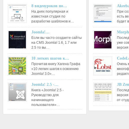
8 видеоуроков по…
Akeeba
На днях популярная и
При со
известная студия по
есть ве
разработке шаблонов и…
будет 
Joomla!…
Morph
Если вы часто создаете сайты
Послед
на CMS Joomla! 1.6, 1.7 или
уже со
2.5 то вы…
версия
10 легких шагов к…
CodeL
Прочитав книгу Хагена Графа
Очень 
«10 легких шагов к освоению
многоф
Joomla! 3.0»…
редакт
Joomla! 2.5 -…
JB Ze
Книга «Joomla! 2.5 -
Послед
Руководство для
версия
начинающего
от сту
пользователя»…