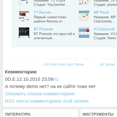
Название: YJ JClick
Название: JV 
Студия: YouJoomla!…
Студия: joomv
YT Revista
MP Perid
Первый «новостной»
Название: MP 
шаблон Revista от…
ClubJoomla…
BT Promote
VJ-CitySouth
BT Promote это простой и
Название: VJ-
элегантный…
Студия: Veer
←
GK Party Freak Light Theme
GK Sporter
Комментарии
0
D.E.
12.10.2010 23:58
#1
А почему demo нет? на их сайте тоже нет
Обновить список комментариев
RSS лента комментариев этой записи
ЛИТЕРАТУРА
ИНСТРУМЕНТЫ