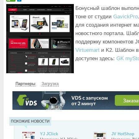
Бонусный шаблон выпол
тоне от студии
GavickPro
для создания интернет м
новостного портала. Шаб
поддержку компонентов 
Virtuemart
и K2. Шаблон в
доступен здесь:
GK mySt
Партнеры
Загрузка
СКАЧАТЬ
ЗЕРКАЛО
ПОХОЖИЕ НОВОСТИ
YJ JClick
JV HotShop