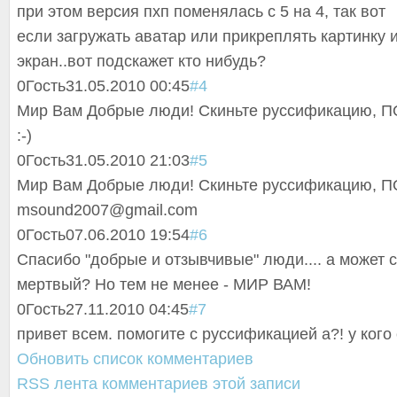
при этом версия пхп поменялась с 5 на 4, так вот
если загружать аватар или прикреплять картинку 
экран..вот подскажет кто нибудь?
0
Гость
31.05.2010 00:45
#4
Мир Вам Добрые люди! Скиньте руссификацию, 
:-)
0
Гость
31.05.2010 21:03
#5
Мир Вам Добрые люди! Скиньте руссификацию, 
msound2007@gmai
l.com
0
Гость
07.06.2010 19:54
#6
Спасибо "добрые и отзывчивые" люди.... а может 
мертвый? Но тем не менее - МИР ВАМ!
0
Гость
27.11.2010 04:45
#7
привет всем. помогите с руссификацией а?! у кого 
Обновить список комментариев
RSS лента комментариев этой записи