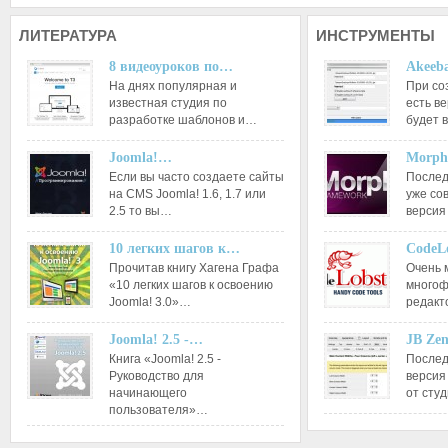
ЛИТЕРАТУРА
ИНСТРУМЕНТЫ
8 видеоуроков по…
Akeeba
На днях популярная и
При со
известная студия по
есть ве
разработке шаблонов и…
будет 
Joomla!…
Morph
Если вы часто создаете сайты
Послед
на CMS Joomla! 1.6, 1.7 или
уже со
2.5 то вы…
версия
10 легких шагов к…
CodeL
Прочитав книгу Хагена Графа
Очень 
«10 легких шагов к освоению
многоф
Joomla! 3.0»…
редакт
Joomla! 2.5 -…
JB Ze
Книга «Joomla! 2.5 -
Послед
Руководство для
версия
начинающего
от сту
пользователя»…