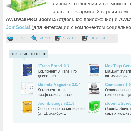
личные сообщения и возможность
аватары. В архиве 2 версии комп
AWDwallPRO Joomla
(отдельное приложение) и
AWD
JomSocial
(для интеграции с компонентом социально
ДЕМО
ИНФО
VIP-FILE
DEPOSITFILES
ПОХОЖИЕ НОВОСТИ
JTrans Pro v1.0.3
MetaTags Gene
Компонент JTrans Pro
Мамбот (плаг
добавляет…
оптимизации
iJoomla Magazine 3.0.4
Gamesbox 1.0
Компонент для
Обновленная 
профессионального…
компонента д
JoomListings v2.1.8
iJoomla Surv
Совершенно новая версия
iJoomla Survey
(от 11 октября…
самых мощн