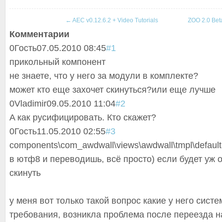
←
AEC v0.12.6.2 + Video Tutorials
ZOO 2.0 Bet
Комментарии
0
Гость
07.05.2010 08:45
#1
прикольный компонент
не знаете, что у него за модули в комплекте?
может кто еще захочет скинуться?или еще лучше
0
Vladimir
09.05.2010 11:04
#2
A как русифицировать. Кто скажет?
0
Гость
11.05.2010 02:55
#3
components\com_
awdwall\views\a
wdwall\tmpl\def
aul
в ютф8 и переводишь, всё просто) если будет уж 
скинуть
у меня вот только такой вопрос какие у него сист
требования, возникла проблема после переезда на