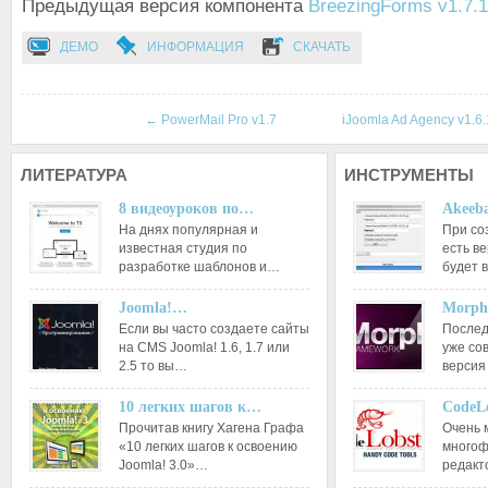
Предыдущая версия компонента
BreezingForms v1.7.1
ДЕМО
ИНФОРМАЦИЯ
СКАЧАТЬ
←
PowerMail Pro v1.7
iJoomla Ad Agency v1.6
ЛИТЕРАТУРА
ИНСТРУМЕНТЫ
8 видеоуроков по…
Akeeba
На днях популярная и
При со
известная студия по
есть ве
разработке шаблонов и…
будет 
Joomla!…
Morph
Если вы часто создаете сайты
Послед
на CMS Joomla! 1.6, 1.7 или
уже со
2.5 то вы…
версия
10 легких шагов к…
CodeL
Прочитав книгу Хагена Графа
Очень 
«10 легких шагов к освоению
многоф
Joomla! 3.0»…
редакт