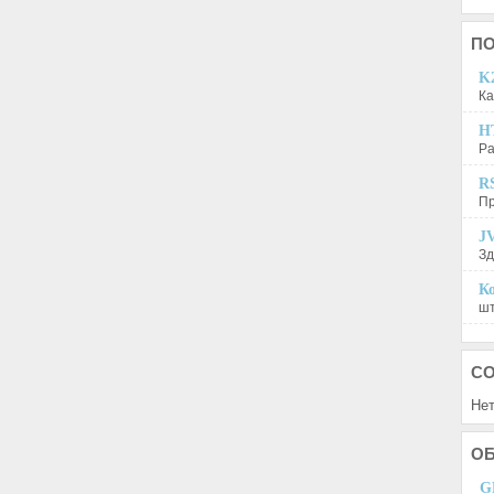
П
K2
Ка
H
Ра
R
Пр
JV
Зд
Ко
шт
С
Нет
О
G