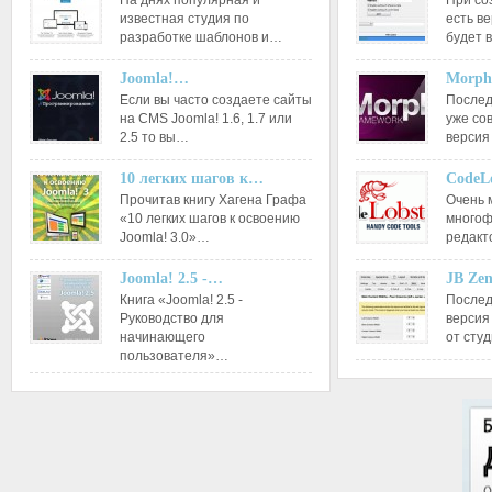
На днях популярная и
При со
известная студия по
есть ве
разработке шаблонов и…
будет 
Joomla!…
Morph
Если вы часто создаете сайты
Послед
на CMS Joomla! 1.6, 1.7 или
уже со
2.5 то вы…
версия
10 легких шагов к…
CodeL
Прочитав книгу Хагена Графа
Очень 
«10 легких шагов к освоению
многоф
Joomla! 3.0»…
редакт
Joomla! 2.5 -…
JB Ze
Книга «Joomla! 2.5 -
Послед
Руководство для
версия
начинающего
от сту
пользователя»…