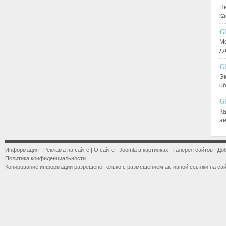
Не
к
G
М
д
G
Эк
о
G
К
а
Информация
|
Реклама на сайте
|
О сайте
|
Joomla в картинках
|
Галерея сайтов
|
До
Политика конфиденциальности
Копирование информации разрешено только с размещением активной ссылки на са