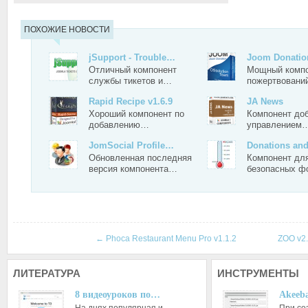
ПОХОЖИЕ НОВОСТИ
jSupport - Trouble…
Joom Donation
Отличный компонент
Мощный комп
службы тикетов и…
пожертвован
Rapid Recipe v1.6.9
JA News
Хороший компонент по
Компонент до
добавлению…
управлением
JomSocial Profile…
Donations an
Обновленная последняя
Компонент дл
версия компонента…
безопасных 
←
Phoca Restaurant Menu Pro v1.1.2
ZOO v2
ЛИТЕРАТУРА
ИНСТРУМЕНТЫ
8 видеоуроков по…
Akeeba