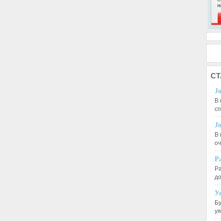
СТ
J
В 
с
J
В 
оч
Р
Ра
д
У
Бу
у