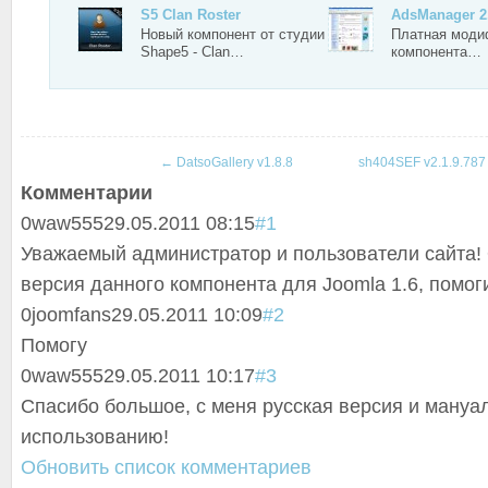
S5 Clan Roster
AdsManager 2
Новый компонент от студии
Платная моди
Shape5 - Clan…
компонента…
←
DatsoGallery v1.8.8
sh404SEF v2.1.9.78
Комментарии
0
waw555
29.05.2011 08:15
#1
Уважаемый администратор и пользователи сайта!
версия данного компонента для Joomla 1.6, помог
0
joomfans
29.05.2011 10:09
#2
Помогу
0
waw555
29.05.2011 10:17
#3
Спасибо большое, с меня русская версия и мануа
использованию!
Обновить список комментариев