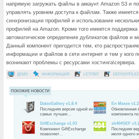
напрямую загружать файлы в аккаунт Amazon S3 и п
управлять уровнем доступа к файлам. Также имеетс
синхронизации профилей и использование нескольки
профилей на Amazon. Кроме того имеется поддержка 
автоматическое определение дубликатов файлов и мн
Данный компонент пригодится тем, кто распространяе
информации и файлов в сети интернет и тем у кого п
возникают проблемы с ресурсами хостинга\сервера.
ДЕМО
ИНФОРМАЦИЯ
LETITBIT
DEPOSITFILE
ПОХОЖИЕ НОВОСТИ
DatsoGallery v1.8.4
En Masse v1.2
Последняя версия одной из
Обновленная 
самых лучших…
компонента п
GiftExchange v1.03
sh404SEF v3.2
Компонент GiftExchange
Последняя вер
позволяет…
июля одного 