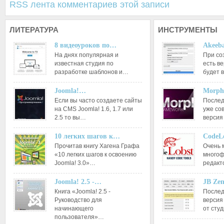
RSS лента комментариев этой записи
ЛИТЕРАТУРА
ИНСТРУМЕНТЫ
8 видеоуроков по…
Akeeba
На днях популярная и
При со
известная студия по
есть ве
разработке шаблонов и…
будет 
Joomla!…
Morph
Если вы часто создаете сайты
Послед
на CMS Joomla! 1.6, 1.7 или
уже со
2.5 то вы…
версия
10 легких шагов к…
CodeL
Прочитав книгу Хагена Графа
Очень 
«10 легких шагов к освоению
многоф
Joomla! 3.0»…
редакт
Joomla! 2.5 -…
JB Ze
Книга «Joomla! 2.5 -
Послед
Руководство для
версия
начинающего
от сту
пользователя»…