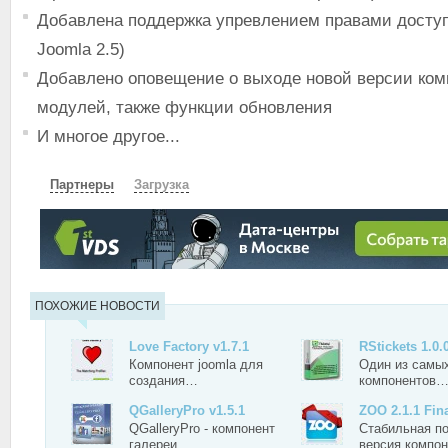
Добавлена поддержка упревлением правами доступа
Joomla 2.5)
Добавлено оповещение о выходе новой версии ком
модулей, также функции обновления
И многое другое...
Партнеры
Загрузка
СКАЧАТЬ
ЗЕРКАЛО
ЗЕРКАЛО №2
ПОХОЖИЕ НОВОСТИ
Love Factory v1.7.1
RStickets 1.0.
Компонент joomla для
Один из самы
создания…
компонентов
QGalleryPro v1.5.1
ZOO 2.1.1 Fin
QGalleryPro - компонент
Cтабильная п
галереи…
версия компо