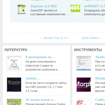
JispCom v1.0 RC2
sh404SEF v1.5
JoomISP является
Очередное об
составным компонентом…
компонента д
←
Mosets Tree v2.2.4
Ignite Gallery
→
ЛИТЕРАТУРА
ИНСТРУМЕНТЫ
8 видеоуроков по…
Akeeba
На днях популярная и
При со
известная студия по
есть ве
разработке шаблонов и…
будет 
Joomla!…
Morph
Если вы часто создаете сайты
Послед
на CMS Joomla! 1.6, 1.7 или
уже со
2.5 то вы…
версия
10 легких шагов к…
CodeL
Прочитав книгу Хагена Графа
Очень 