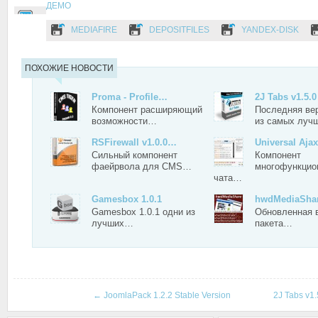
ДЕМО
MEDIAFIRE
DEPOSITFILES
YANDEX-DISK
ПОХОЖИЕ НОВОСТИ
Proma - Profile…
2J Tabs v1.5.0
Компонент расширяющий
Последняя ве
возможности…
из самых лу
RSFirewall v1.0.0…
Universal Aja
Сильный компонент
Компонент
фаейрвола для CMS…
многофункцио
чата…
Gamesbox 1.0.1
hwdMediaSha
Gamesbox 1.0.1 одни из
Обновленная 
лучших…
пакета…
←
JoomlaPack 1.2.2 Stable Version
2J Tabs v1