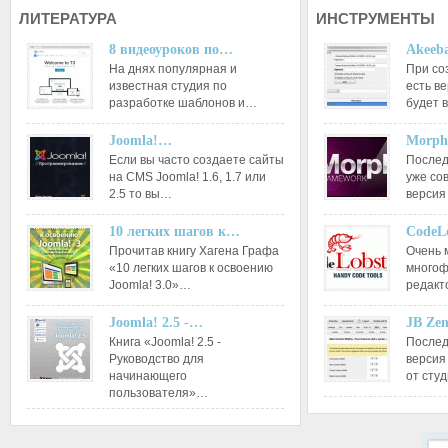
ЛИТЕРАТУРА
ИНСТРУМЕНТЫ
8 видеоуроков по…
Akeeba
На днях популярная и
При со
известная студия по
есть ве
разработке шаблонов и…
будет 
Joomla!…
Morph
Если вы часто создаете сайты
Послед
на CMS Joomla! 1.6, 1.7 или
уже со
2.5 то вы…
версия
10 легких шагов к…
CodeL
Прочитав книгу Хагена Графа
Очень 
«10 легких шагов к освоению
многоф
Joomla! 3.0»…
редакт
Joomla! 2.5 -…
JB Ze
Книга «Joomla! 2.5 -
Послед
Руководство для
версия
начинающего
от сту
пользователя»…