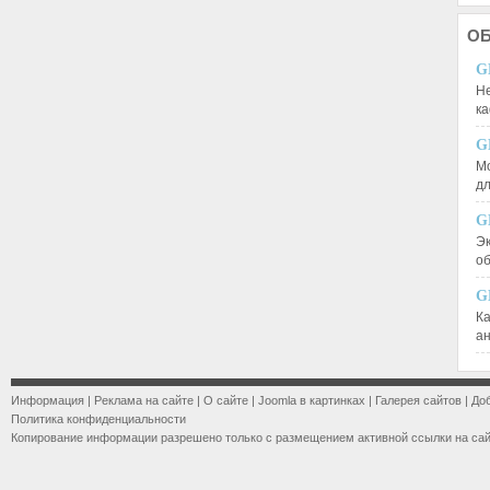
О
G
Не
к
G
М
д
G
Эк
о
G
К
а
Информация
|
Реклама на сайте
|
О сайте
|
Joomla в картинках
|
Галерея сайтов
|
До
Политика конфиденциальности
Копирование информации разрешено только с размещением активной ссылки на са