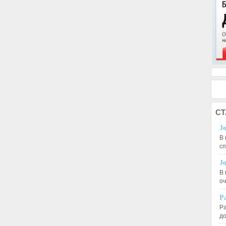
СТ
J
В 
с
J
В 
оч
Р
Ра
д