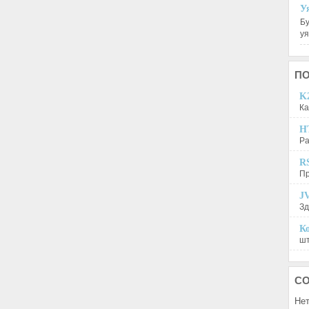
У
Бу
у
П
K2
Ка
H
Ра
R
Пр
JV
Зд
Ко
шт
С
Нет