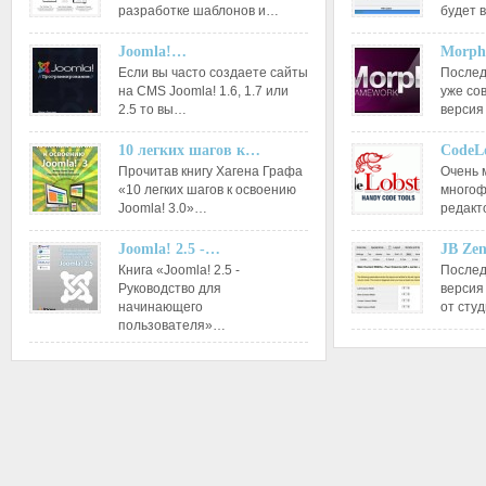
разработке шаблонов и…
будет 
Joomla!…
Morph
Если вы часто создаете сайты
Послед
на CMS Joomla! 1.6, 1.7 или
уже со
2.5 то вы…
версия
10 легких шагов к…
CodeL
Прочитав книгу Хагена Графа
Очень 
«10 легких шагов к освоению
многоф
Joomla! 3.0»…
редакт
Joomla! 2.5 -…
JB Ze
Книга «Joomla! 2.5 -
Послед
Руководство для
версия
начинающего
от сту
пользователя»…