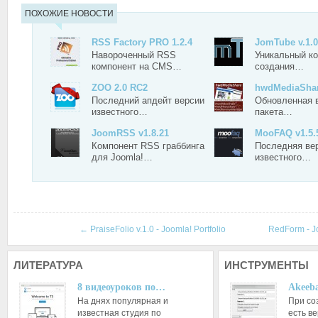
ПОХОЖИЕ НОВОСТИ
RSS Factory PRO 1.2.4
JomTube v.1.0
Навороченный RSS
Уникальный к
компонент на CMS…
создания…
ZOO 2.0 RC2
hwdMediaSha
Последний апдейт версии
Обновленная 
известного…
пакета…
JoomRSS v1.8.21
MooFAQ v1.5.
Компонент RSS граббинга
Последняя ве
для Joomla!…
известного…
←
PraiseFolio v.1.0 - Joomla! Portfolio
RedForm - J
ЛИТЕРАТУРА
ИНСТРУМЕНТЫ
8 видеоуроков по…
Akeeba
На днях популярная и
При со
известная студия по
есть ве