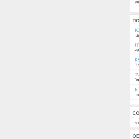
у
П
K2
Ка
H
Ра
R
Пр
JV
Зд
Ко
шт
С
Нет
О