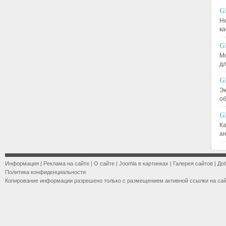
G
Не
к
G
М
д
G
Эк
о
G
К
а
Информация
|
Реклама на сайте
|
О сайте
|
Joomla в картинках
|
Галерея сайтов
|
До
Политика конфиденциальности
Копирование информации разрешено только с размещением активной ссылки на са