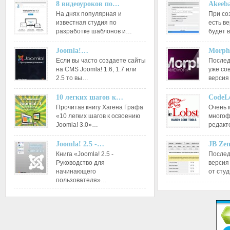
8 видеоуроков по…
Akeeba
На днях популярная и
При со
известная студия по
есть ве
разработке шаблонов и…
будет 
Joomla!…
Morph
Если вы часто создаете сайты
Послед
на CMS Joomla! 1.6, 1.7 или
уже со
2.5 то вы…
версия
10 легких шагов к…
CodeL
Прочитав книгу Хагена Графа
Очень 
«10 легких шагов к освоению
многоф
Joomla! 3.0»…
редакт
Joomla! 2.5 -…
JB Ze
Книга «Joomla! 2.5 -
Послед
Руководство для
версия
начинающего
от сту
пользователя»…