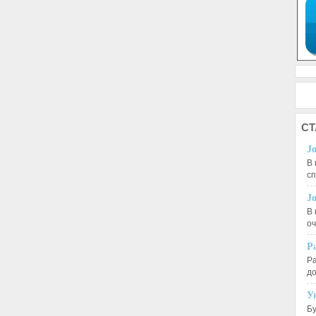
СТ
J
В 
с
J
В 
оч
Р
Ра
д
У
Бу