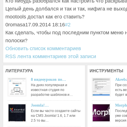
Кто нибудь разобрался как настроить что раскры
Целый день долбался и так и так, нифига не выхо
mootools достал как его ставить?
0
romasa
17.09.2014 18:16
#2
Как сделать, чтобы под последним пунктом меню 
полоски?
Обновить список комментариев
RSS лента комментариев этой записи
ЛИТЕРАТУРА
ИНСТРУМЕНТЫ
8 видеоуроков по…
Akeeba
На днях популярная и
При со
известная студия по
есть ве
разработке шаблонов и…
будет 
Joomla!…
Morph
Если вы часто создаете сайты
Послед
на CMS Joomla! 1.6, 1.7 или
уже со
2.5 то вы…
версия