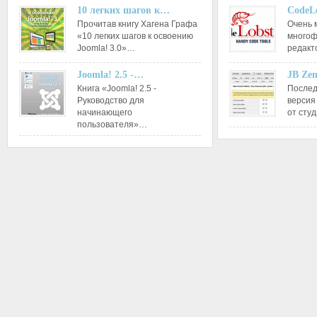
10 легких шагов к…
CodeL
Прочитав книгу Хагена Графа
Очень 
«10 легких шагов к освоению
многоф
Joomla! 3.0»…
редакт
Joomla! 2.5 -…
JB Ze
Книга «Joomla! 2.5 -
Послед
Руководство для
версия
начинающего
от сту
пользователя»…