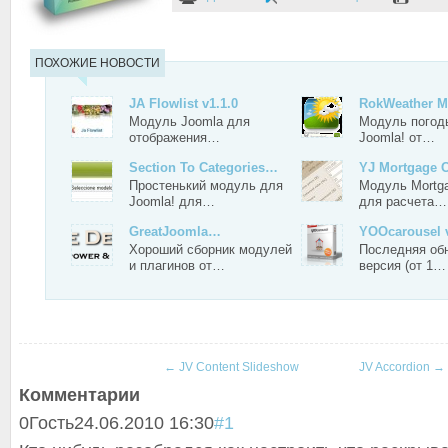
ПОХОЖИЕ НОВОСТИ
JA Flowlist v1.1.0
RokWeather M
Модуль Joomla для
Модуль погод
отображения…
Joomla! от…
Section To Categories…
YJ Mortgage C
Простенький модуль для
Модуль Mortga
Joomla! для…
для расчета…
GreatJoomla…
YOOcarousel v
Хороший сборник модулей
Последняя об
и плагинов от…
версия (от 1…
←
JV Content Slideshow
JV Accordion
→
Комментарии
0
Гость
24.06.2010 16:30
#1