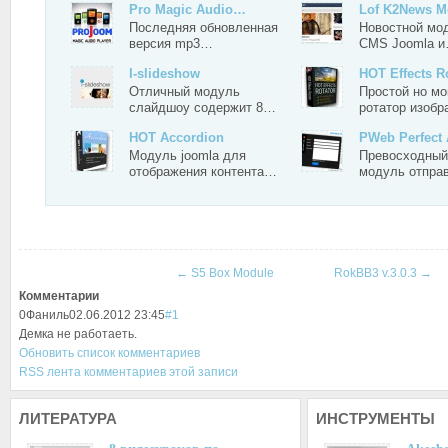
Pro Magic Audio…
Lof K2News M
Последняя обновленная
Новостной мо
версия mp3…
CMS Joomla 
I-slideshow
HOT Effects R
Отличный модуль
Простой но м
слайдшоу содержит 8…
ротатор изоб
HOT Accordion
PWeb Perfect
Модуль joomla для
Превосходны
отображения контента…
модуль отпра
←
S5 Box Module
RokBB3 v.3.0.3
→
Комментарии
0
Фаниль
02.06.2012 23:45
#1
Демка не работаеть.
Обновить список комментариев
RSS лента комментариев этой записи
ЛИТЕРАТУРА
ИНСТРУМЕНТЫ