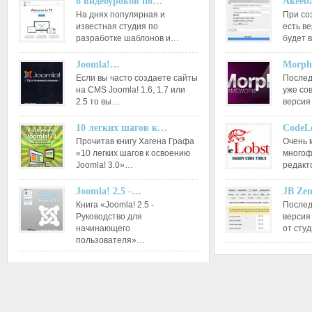
8 видеоуроков по…
Akeeba
На днях популярная и
При со
известная студия по
есть ве
разработке шаблонов и…
будет 
Joomla!…
Morph
Если вы часто создаете сайты
Послед
на CMS Joomla! 1.6, 1.7 или
уже со
2.5 то вы…
версия
10 легких шагов к…
CodeL
Прочитав книгу Хагена Графа
Очень 
«10 легких шагов к освоению
многоф
Joomla! 3.0»…
редакт
Joomla! 2.5 -…
JB Ze
Книга «Joomla! 2.5 -
Послед
Руководство для
версия
начинающего
от сту
пользователя»…