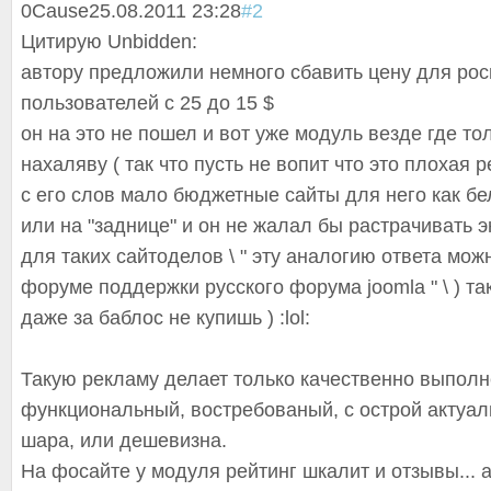
0
Cause
25.08.2011 23:28
#2
Цитирую Unbidden:
автору предложили немного сбавить цену для рос
пользователей с 25 до 15 $
он на это не пошел и вот уже модуль везде где то
нахаляву ( так что пусть не вопит что это плохая р
с его слов мало бюджетные сайты для него как бе
или на "заднице" и он не жалал бы растрачивать 
для таких сайтоделов \ " эту аналогию ответа мож
форуме поддержки русского форума joomla " \ ) т
даже за баблос не купишь ) :lol:
Такую рекламу делает только качественно выпол
функциональный, востребованый, с острой актуал
шара, или дешевизна.
На фосайте у модуля рейтинг шкалит и отзывы... а