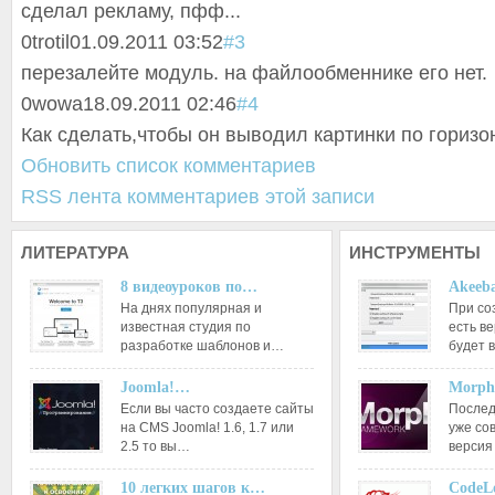
сделал рекламу, пфф...
0
trotil
01.09.2011 03:52
#3
перезалейте модуль. на файлообменнике его нет.
0
wowa
18.09.2011 02:46
#4
Как сделать,чтобы он выводил картинки по горизо
Обновить список комментариев
RSS лента комментариев этой записи
ЛИТЕРАТУРА
ИНСТРУМЕНТЫ
8 видеоуроков по…
Akeeba
На днях популярная и
При со
известная студия по
есть ве
разработке шаблонов и…
будет 
Joomla!…
Morph
Если вы часто создаете сайты
Послед
на CMS Joomla! 1.6, 1.7 или
уже со
2.5 то вы…
версия
10 легких шагов к…
CodeL