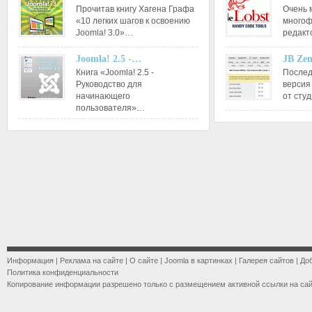
Прочитав книгу Хагена Графа
Очень 
«10 легких шагов к освоению
многоф
Joomla! 3.0»…
редакт
Joomla! 2.5 -…
JB Ze
Книга «Joomla! 2.5 -
Послед
Руководство для
версия
начинающего
от сту
пользователя»…
Информация
|
Реклама на сайте
|
О сайте
|
Joomla в картинках
|
Галерея сайтов
|
До
Политика конфиденциальности
Копирование информации разрешено только с размещением активной ссылки на са