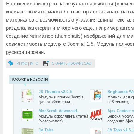
Наложение фильтров на результаты выборки (времен
количество материалов / кто автор / показывать на г
материалов с возможностью указания длины текста,
раздела, категории и много чего еще, например авто
создание миниатюр (thumbnails) изображений для ма
совместимость модуля с Joomla! 1.5. Модуль полнос
русифицирован.
ИНФО | INFO
СКАЧАТЬ | DOWNLOAD
ПОХОЖИЕ НОВОСТИ
JS Thumbs v2.0.5
Brightcode W
Модуль и плагин Joomla,
Модуль для о
для отображения…
веб-ссылок,…
MoeScroll Advanced…
Ajax Contact v
Модуль скроллинга статей
Версия модул
(материалов)…
создания Aja
JA Tabs
JA Tabs v1.5.1