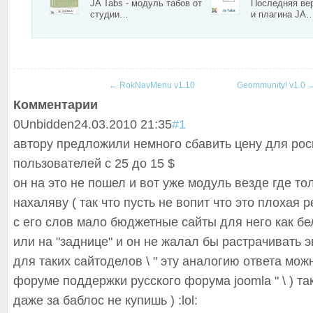
JA Tabs - модуль табов от
Последняя ве
студии…
и плагина JA
←
RokNavMenu v1.10
Geommunity! v1.0
Комментарии
0
Unbidden
24.03.2010 21:35
#1
автору предложили немного сбавить цену для рос
пользователей с 25 до 15 $
он на это не пошел и вот уже модуль везде где то
нахаляву ( так что пусть не вопит что это плохая р
с его слов мало бюджетные сайты для него как бе
или на "заднице" и он не жалал бы растрачивать 
для таких сайтоделов \ " эту аналогию ответа мож
форуме поддержки русского форума joomla " \ ) т
даже за баблос не купишь ) :lol: