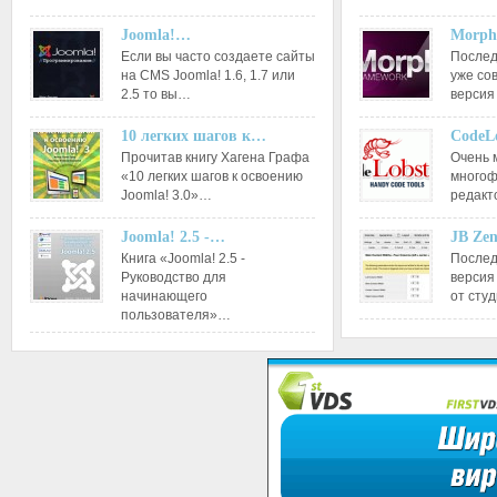
Joomla!…
Morph
Если вы часто создаете сайты
Послед
на CMS Joomla! 1.6, 1.7 или
уже со
2.5 то вы…
версия
10 легких шагов к…
CodeL
Прочитав книгу Хагена Графа
Очень 
«10 легких шагов к освоению
многоф
Joomla! 3.0»…
редакт
Joomla! 2.5 -…
JB Ze
Книга «Joomla! 2.5 -
Послед
Руководство для
версия
начинающего
от сту
пользователя»…