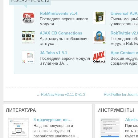
ПОХОЖИЕ НОВОСТИ
RokMiniEvents v1.4
Universal AJ
Последняя версия нового
Очень мощный,
модуля…
универсальн
AJAX CB Connections
RokTwittie v2.
Ajax модуль отображения
Последнее об
статуса…
модуля RokTwi
JA Tabs v1.5.1
Ajax Contact v
Последняя версия модуля
Версия модул
и плагина JA…
создания Aja
←
RokNavMenu v2.11 & v1.3
RokTwittie for Jooml
ЛИТЕРАТУРА
ИНСТРУМЕНТЫ
8 видеоуроков по…
Akeeba
На днях популярная и
При со
известная студия по
есть ве
разработке шаблонов и…
будет 