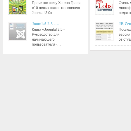
Прочитав книгу Хагена Графа
Очень 
«10 легких шагов к освоению
многоф
Joomla! 3.0»…
редакт
Joomla! 2.5 -…
JB Ze
Книга «Joomla! 2.5 -
Послед
Руководство для
версия
начинающего
от сту
пользователя»…