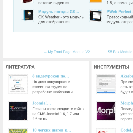
вставки видео из…
1.5, с помощ
Модуль погоды GK…
PWeb Perfect
GK Weather - это модуль
Превосходны
для отображения…
модуль отпра
←
My Front Page Module V2
S5 Box Modul
ЛИТЕРАТУРА
ИНСТРУМЕНТЫ
8 видеоуроков по…
Akeeba
На днях популярная и
При со
известная студия по
есть ве
разработке шаблонов и…
будет 
Joomla!…
Morph
Если вы часто создаете сайты
Послед
на CMS Joomla! 1.6, 1.7 или
уже со
2.5 то вы…
версия
10 легких шагов к…
CodeL