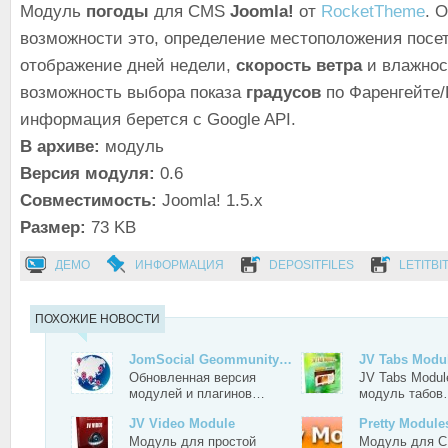
Модуль
погоды
для CMS
Joomla!
от
RocketTheme
. 
возможности это, определение местоположения посет
отображение дней недели,
скорость ветра
и влажнос
возможность выбора показа
градусов
по Фаренгейтe/
информация берется с Google API.
В архиве:
модуль
Версия модуля:
0.6
Совместимость:
Joomla! 1.5.x
Размер:
73 KB
ДЕМО
ИНФОРМАЦИЯ
DEPOSITFILES
LETITBI
ПОХОЖИЕ НОВОСТИ
JomSocial Geommunity…
JV Tabs Modu
Обновленная версия
JV Tabs Modul
модулей и плагинов…
модуль табо
JV Video Module
Pretty Module
Модуль для простой
Модуль для C