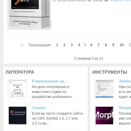
23.12.2010 14:33
13352
Модули Joom
«
Предыдущая
1
2
3
4
5
6
7
8
9
10
Страница 5 из 21
ЛИТЕРАТУРА
ИНСТРУМЕНТЫ
8 видеоуроков по…
Akeeba
На днях популярная и
При со
известная студия по
есть ве
разработке шаблонов и…
будет 
Joomla!…
Morph
Если вы часто создаете сайты
Послед
на CMS Joomla! 1.6, 1.7 или
уже со
2.5 то вы…
версия