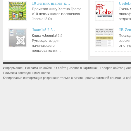
10 легких шагов к…
CodeL
Прочитав книгу Хагена Графа
Очень 
«10 легких шагов к освоению
многоф
Joomla! 3.0»…
редакт
Joomla! 2.5 -…
JB Ze
Книга «Joomla! 2.5 -
Послед
Руководство для
версия
начинающего
от сту
пользователя»…
Информация
|
Реклама на сайте
|
О сайте
|
Joomla в картинках
|
Галерея сайтов
|
До
Политика конфиденциальности
Копирование информации разрешено только с размещением активной ссылки на са