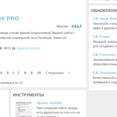
ОБНОВЛЕНИ
OX PRO
GK Steak Hou
Неплохой стиль
Версия:
1.5.x.7
кафе и другим
ывода стенки фанов (поклонников) Вашего сайта с
GK Events
лярной социальной сети Facebook. Имеется
Мощный, хорошо
для создания 
9833
Модули Joomla!
GK University
Эксклюзивный д
образовательн
GK Storefront
4
5
6
7
8
9
10
Следующая
»
Качественный ш
анимации и по
траница 6 из 21
ИНСТРУМЕНТЫ
Akeeba SiteDiff
При создании сайта, всегда
есть вероятность того что он