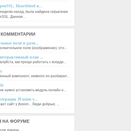
penSSL, Heartbleed и…
 неделю назад, была найдена серьезная
enSSL. Данная…
КОММЕНТАРИИ
льные поля в разн...
олнительное поле (изображение), ото...
нтерактивный план ...
луйста, как проще работать с коорди...
ry
енный компонент, немного по разбирал...
le
не нужно установить модуль онлайн о...
еграции JFusion v...
ет сайт у jfusion... Люди добрые, ...
Я
НА ФОРУМЕ
для показа