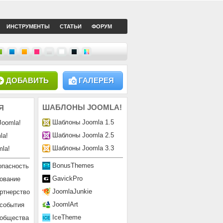
ИНСТРУМЕНТЫ
СТАТЬИ
ФОРУМ
ДОБАВИТЬ
ГАЛЕРЕЯ
ШАБЛОНЫ
JOOMLA!
Я
Шаблоны Joomla 1.5
Joomla!
Шаблоны Joomla 2.5
la!
Шаблоны Joomla 3.3
la!
BonusThemes
опасность
GavickPro
ование
JoomlaJunkie
ртнерство
JoomlArt
 события
IceTheme
ообщества