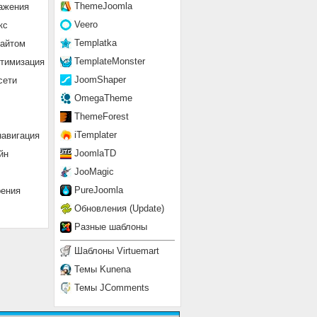
ThemeJoomla
ажения
Veero
кс
Templatka
сайтом
TemplateMonster
птимизация
JoomShaper
сети
OmegaTheme
ThemeForest
iTemplater
навигация
JoomlaTD
йн
JooMagic
PureJoomla
рения
Обновления (Update)
Разные шаблоны
Шаблоны Virtuemart
Темы Kunena
Темы JComments