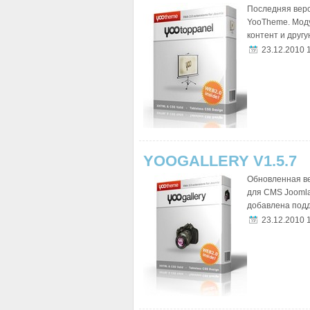
Последняя верс
YooTheme. Моду
контент и другую
23.12.2010 
YOOGALLERY V1.5.7
Обновленная ве
для CMS Joomla
добавлена подд
23.12.2010 