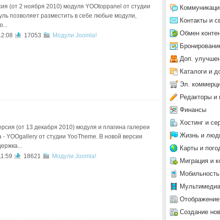
ия (от 2 ноября 2010) модуля YOOtoppanel от студии
Коммуникаци
ль позволяет разместить в себе любые модули,
Контакты и с
...
Обмен конте
12:08
17053
Модули Joomla!
Бронировани
Доп. улучше
Каталоги и д
Эл. коммерц
Редакторы и 
Финансы
Хостинг и се
рсия (от 13 декабря 2010) модуля и плагина галереи
Жизнь и люд
 - YOOgallery от студии YooTheme. В новой версии
ержка...
Карты и пого
11:59
18621
Модули Joomla!
Миграция и к
Мобильность
Мультимеди
Отображение
Создание но