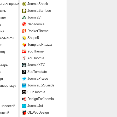
JoomlaShack
и и общение
JoomlaBamboo
вязь
JoomlaVi
нтом
NeoJoomla
е
RocketTheme
ния
Shape5
окументы
TemplatePlazza
ия
YooTheme
код
YouJoomla
JoomlaXTC
рверы
ZooTemplate
и
JoomlaPraise
да
JoomlaCSSGuide
онвертация
ClubJoomla
DesignForJoomla
а
JoomlaJet
 новостей
OLWebDesign
востей