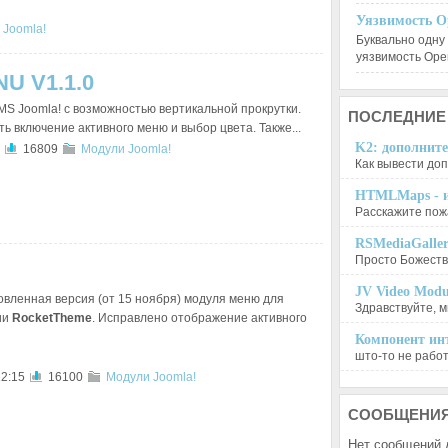
Уязвимость O
 Joomla!
Буквально одну
уязвимость Op
U V1.1.0
S Joomla! с возможностью вертикальной прокрутки.
ПОСЛЕДНИЕ
ь включение активного меню и выбор цвета. Также...
K2: дополните
16809
Модули Joomla!
Как вывести доп
HTMLMaps - и
Расскажите пожа
RSMediaGalle
Просто Божеств
JV Video Modu
вленная версия (от 15 ноября) модуля меню для
Здравствуйте, м
ии
RocketTheme
. Исправлено отображение активного
Компонент инт
што-то не работа
12:15
16100
Модули Joomla!
СООБЩЕНИ
Нет сообщений 