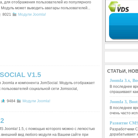
la, для отображения пользователей из популярного
 Модуль может выводить аватары пользователей...
8021
Модули Joomla!
СТАТЬИ,
НОВ
OCIAL V1.5
Joomla 3.x, Bo
я Joomla и компонента JomSocial. Модуль отображает
В последнее вр
 пользователей социальной сети Jomsocial,
спрашивают ка
9484
Модули Joomla!
Joomla 3, Boo
В последнее вр
очень часто ис
2
Развитие CMS
S Joomla! 1.5, с помощью которого можно с легкостью
Разработчики C
дорабатывают 
 внешний вид любого модуля на Вашем сайте при