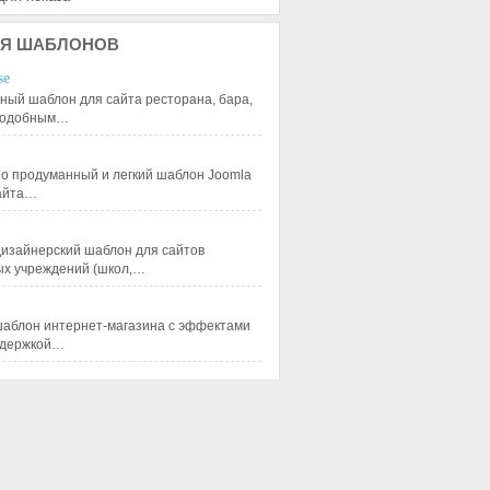
Я
ШАБЛОНОВ
se
ный шаблон для сайта ресторана, бара,
 подобным…
 продуманный и легкий шаблон Joomla
сайта…
изайнерский шаблон для сайтов
ых учреждений (школ,…
аблон интернет-магазина с эффектами
ддержкой…