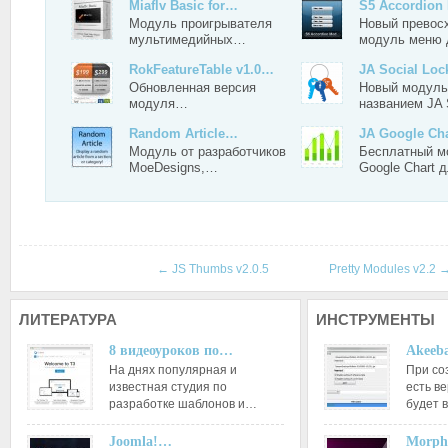
Miaflv Basic for…
S5 Accordio
Модуль проигрывателя
Новый превос
мультимедийных…
модуль меню
RokFeatureTable v1.0…
JA Social Loc
Обновленная версия
Новый модуль
модуля…
названием JA 
Random Article…
JA Google Cha
Модуль от разработчиков
Бесплатный м
MoeDesigns,…
Google Chart 
←
JS Thumbs v2.0.5
Pretty Modules v2.2
ЛИТЕРАТУРА
ИНСТРУМЕНТЫ
8 видеоуроков по…
Akeeba
На днях популярная и
При со
известная студия по
есть ве
разработке шаблонов и…
будет 
Joomla!…
Morph