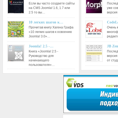
Если вы часто создаете сайты
Послед
на CMS Joomla! 1.6, 1.7 или
уже со
2.5 то вы…
версия
10 легких шагов к…
CodeL
Прочитав книгу Хагена Графа
Очень 
«10 легких шагов к освоению
многоф
Joomla! 3.0»…
редакт
Joomla! 2.5 -…
JB Ze
Книга «Joomla! 2.5 -
Послед
Руководство для
версия
начинающего
от сту
пользователя»…