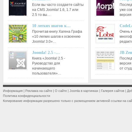
Если вы часто создаете сайты
Послед
на CMS Joomla! 1.6, 1.7 или
уже со
2.5 то вы…
версия
10 легких шагов к…
CodeL
Прочитав книгу Хагена Графа
Очень 
«10 легких шагов к освоению
многоф
Joomla! 3.0»…
редакт
Joomla! 2.5 -…
JB Ze
Книга «Joomla! 2.5 -
Послед
Руководство для
версия
начинающего
от сту
пользователя»…
Информация
|
Реклама на сайте
|
О сайте
|
Joomla в картинках
|
Галерея сайтов
|
До
Политика конфиденциальности
Копирование информации разрешено только с размещением активной ссылки на са