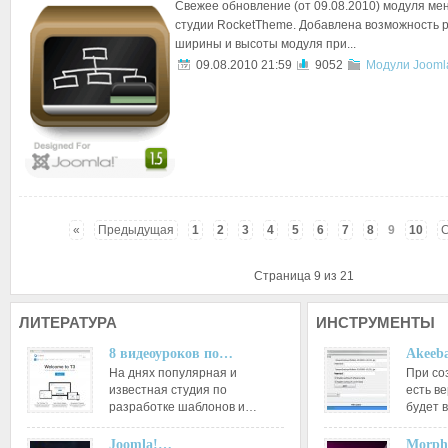
Свежее обновление (от 09.08.2010) модуля ме
студии RocketTheme. Добавлена возможность 
ширины и высоты модуля при...
09.08.2010 21:59
9052
Модули Jooml
«
Предыдущая
1
2
3
4
5
6
7
8
9
10
Страница 9 из 21
ЛИТЕРАТУРА
ИНСТРУМЕНТЫ
8 видеоуроков по…
Akeeba
На днях популярная и
При со
известная студия по
есть ве
разработке шаблонов и…
будет 
Joomla!…
Morph