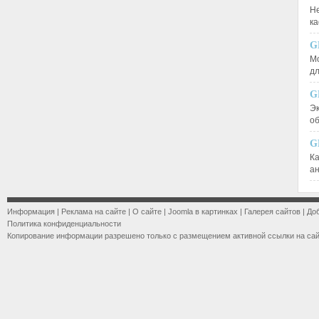
Не
к
G
М
д
G
Эк
о
G
К
а
Информация
|
Реклама на сайте
|
О сайте
|
Joomla в картинках
|
Галерея сайтов
|
До
Политика конфиденциальности
Копирование информации разрешено только с размещением активной ссылки на са