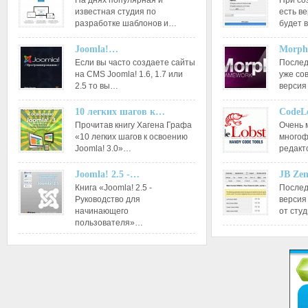
На днях популярная и
При со
известная студия по
есть ве
разработке шаблонов и…
будет 
Joomla!…
Morph
Если вы часто создаете сайты
Послед
на CMS Joomla! 1.6, 1.7 или
уже со
2.5 то вы…
версия
10 легких шагов к…
CodeL
Прочитав книгу Хагена Графа
Очень 
«10 легких шагов к освоению
многоф
Joomla! 3.0»…
редакт
Joomla! 2.5 -…
JB Ze
Книга «Joomla! 2.5 -
Послед
Руководство для
версия
начинающего
от сту
пользователя»…