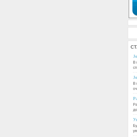
СТ
J
В 
с
J
В 
оч
Р
Ра
д
У
Бу
у