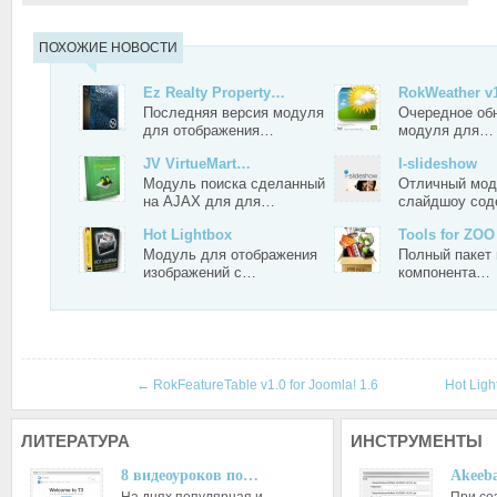
ПОХОЖИЕ НОВОСТИ
Ez Realty Property…
RokWeather v
Последняя версия модуля
Очередное об
для отображения…
модуля для…
JV VirtueMart…
I-slideshow
Модуль поиска сделанный
Отличный мод
на AJAX для для…
слайдшоу сод
Hot Lightbox
Tools for ZOO
Модуль для отображения
Полный пакет
изображений с…
компонента…
←
RokFeatureTable v1.0 for Joomla! 1.6
Hot Lig
ЛИТЕРАТУРА
ИНСТРУМЕНТЫ
8 видеоуроков по…
Akeeba