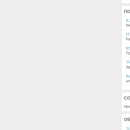
П
K2
Ка
H
Ра
R
Пр
JV
Зд
Ко
шт
С
Нет
О
G