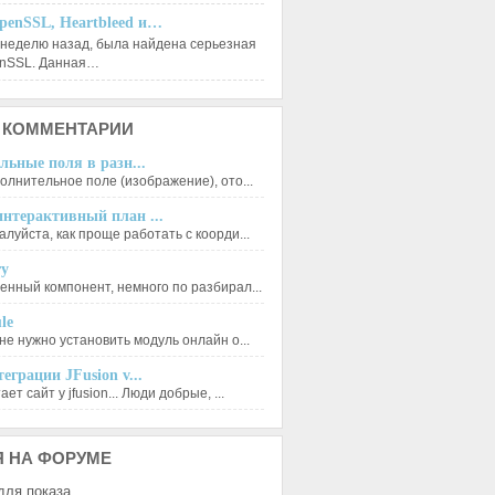
penSSL, Heartbleed и…
 неделю назад, была найдена серьезная
enSSL. Данная…
КОММЕНТАРИИ
льные поля в разн...
олнительное поле (изображение), ото...
нтерактивный план ...
луйста, как проще работать с коорди...
ry
енный компонент, немного по разбирал...
le
не нужно установить модуль онлайн о...
еграции JFusion v...
ет сайт у jfusion... Люди добрые, ...
Я
НА ФОРУМЕ
для показа