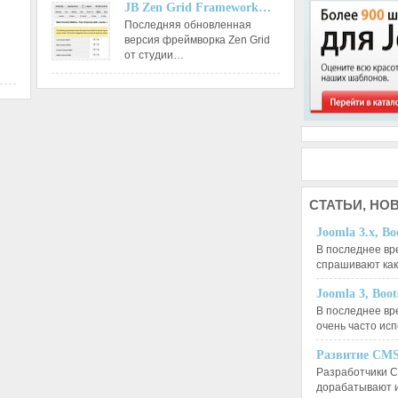
JB Zen Grid Framework…
Последняя обновленная
версия фреймворка Zen Grid
от студии…
СТАТЬИ,
НОВ
Joomla 3.x, Bo
В последнее вр
спрашивают ка
Joomla 3, Boo
В последнее вр
очень часто ис
Развитие CMS
Разработчики C
дорабатывают 