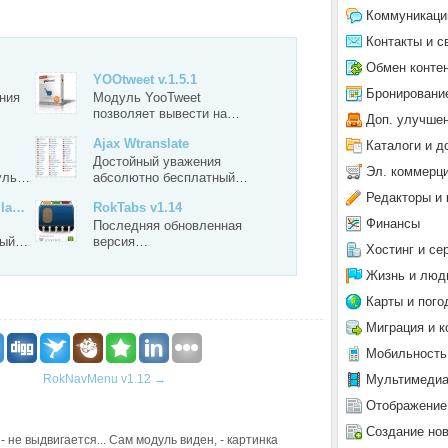
Коммуникаци
Контакты и с
Обмен конте
YOOtweet v.1.5.1
Бронировани
ния
Модуль YooTweet
позволяет вывести на…
Доп. улучше
Ajax Wtranslate
Каталоги и д
Достойный уважения
Эл. коммерц
уль…
абсолютно бесплатный…
Редакторы и 
mla…
RokTabs v1.14
Финансы
Последняя обновленная
ный…
версия…
Хостинг и се
Жизнь и люд
Карты и пого
Миграция и к
Мобильность
Мультимеди
RokNavMenu v1.12
→
Отображение
Создание но
 не выдвигается... Сам модуль виден, - картинка