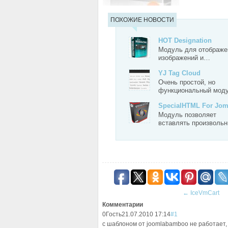
ПОХОЖИЕ НОВОСТИ
HOT Designation
Модуль для отображе
изображений и…
YJ Tag Cloud
Очень простой, но
функциональный мод
SpecialHTML For Jo
Модуль позволяет
вставлять произволь
←
IceVmCart
Комментарии
0
Гость
21.07.2010 17:14
#1
с шаблоном от joomlabamboo не работает, -