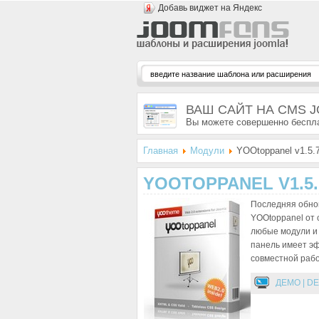
Добавь виджет на Яндекс
ВАШ САЙТ НА CMS 
Вы можете совершенно беспла
Главная
Модули
YOOtoppanel v1.5.
YOOTOPPANEL V1.5.
Последняя обнов
YOOtoppanel от
любые модули и
панель имеет э
совместной рабо
ДЕМО | D