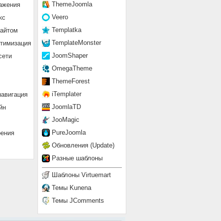
ThemeJoomla
ажения
Veero
кс
Templatka
сайтом
TemplateMonster
птимизация
JoomShaper
сети
OmegaTheme
ThemeForest
iTemplater
навигация
JoomlaTD
йн
JooMagic
PureJoomla
рения
Обновления (Update)
Разные шаблоны
Шаблоны Virtuemart
Темы Kunena
Темы JComments