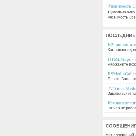
Уязвимость O
Буквально одну
уязвимость Op
ПОСЛЕДНИЕ
K2: дополните
Как вывести доп
HTMLMaps - и
Расскажите пожа
RSMediaGalle
Просто Божеств
JV Video Modu
Здравствуйте, м
Компонент инт
што-то не работа
СООБЩЕНИ
Нет сообщений 