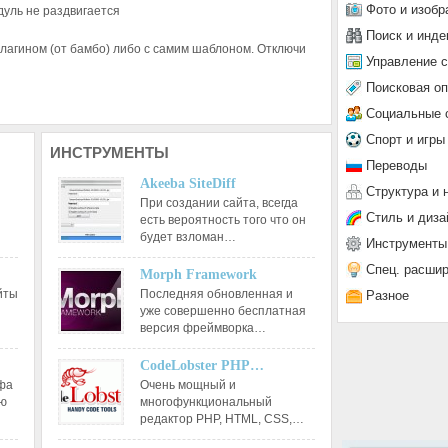
Фото и изобр
дуль не раздвигается
Поиск и инде
плагином (от бамбо) либо с самим шаблоном. Отключи
Управление 
Поисковая о
Социальные 
Спорт и игры
ИНСТРУМЕНТЫ
Переводы
Akeeba SiteDiff
Структура и 
При создании сайта, всегда
Стиль и диза
есть вероятность того что он
будет взломан…
Инструменты
Спец. расши
Morph Framework
йты
Последняя обновленная и
Разное
уже совершенно бесплатная
версия фреймворка…
CodeLobster PHP…
афа
Очень мощный и
ию
многофункциональный
редактор РНР, HTML, CSS,…