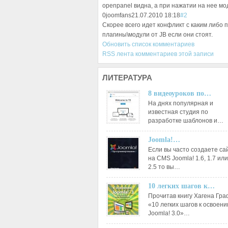
openpanel видна, а при нажатии на нее мо
0
joomfans
21.07.2010 18:18
#2
Скорее всего идет конфликт с каким либо 
плагины\модули от JB если они стоят.
Обновить список комментариев
RSS лента комментариев этой записи
ЛИТЕРАТУРА
8 видеоуроков по…
На днях популярная и
известная студия по
разработке шаблонов и…
Joomla!…
Если вы часто создаете са
на CMS Joomla! 1.6, 1.7 или
2.5 то вы…
10 легких шагов к…
Прочитав книгу Хагена Гр
«10 легких шагов к освоен
Joomla! 3.0»…