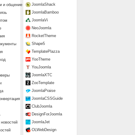
JoomlaShack
и и общение
JoomlaBamboo
вязь
JoomlaVi
нтом
NeoJoomla
е
RocketTheme
ния
Shape5
окументы
TemplatePlazza
ия
YooTheme
код
YouJoomla
JoomlaXTC
рверы
ZooTemplate
и
JoomlaPraise
да
JoomlaCSSGuide
онвертация
ClubJoomla
DesignForJoomla
а
JoomlaJet
 новостей
OLWebDesign
востей