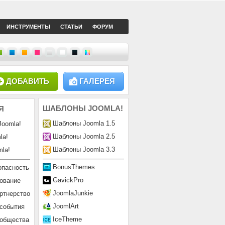
ИНСТРУМЕНТЫ
СТАТЬИ
ФОРУМ
ДОБАВИТЬ
ГАЛЕРЕЯ
ШАБЛОНЫ
JOOMLA!
Я
Шаблоны Joomla 1.5
Joomla!
Шаблоны Joomla 2.5
la!
Шаблоны Joomla 3.3
la!
BonusThemes
опасность
GavickPro
ование
JoomlaJunkie
ртнерство
JoomlArt
 события
IceTheme
ообщества