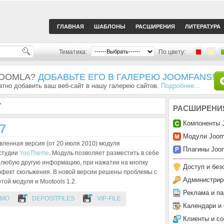
ГЛАВНАЯ
ШАБЛОНЫ
РАСШИРЕНИЯ
ЛИТЕРАТУРА
Тематика:
По цвету:
JOOMLA?
ДОБАВЬТЕ ЕГО В ГАЛЕРЕЮ JOOMFANS!
тно добавить ваш веб-сайт в нашу галерею сайтов.
Подробнее...
7
РАСШИРЕНИ
Компоненты 
7
Модули Joom
ленная версия (от 20 июля 2010) модуля
Плагины Joom
 студии
YooTheme
. Модуль позволяет разместить в себе
 любую другую информацию, при нажатии на кнопку
Доступ и без
ффект скольжения. В новой версии решены проблемы с
Администрир
той модуля и Mootools 1.2.
Реклама и па
EMO
DEPOSITFILES
VIP-FILE
Календари и
Клиенты и с