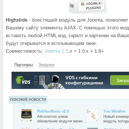
Highslide
- блестящий модуль для Joomla, позволяет
Вашему сайту элементы AJAX. С помощью этого мо
вставить любой HTML код, скрипт и картинки на Ваш
будут открыватся в всплывающем окне.
Совместимость:
Joomla 1.5
.x + 1.0.x + 1.6+
Партнеры
Загрузка
СКАЧАТЬ
ЗЕРКАЛО
ЗЕРКАЛО №2
ПОХОЖИЕ НОВОСТИ
RokNavMenu v2.0
You Weather
Абсолютно новое
Новый коммер
обновление модуля меню…
модуль погод