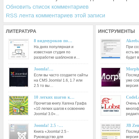
Обновить список комментариев
RSS лента комментариев этой записи
ЛИТЕРАТУРА
ИНСТРУМЕНТЫ
8 видеоуроков по…
Akeeba
На днях популярная и
При со
известная студия по
есть ве
разработке шаблонов и…
будет 
Joomla!…
Morph
Если вы часто создаете сайты
Послед
на CMS Joomla! 1.6, 1.7 или
уже со
2.5 то вы…
версия
10 легких шагов к…
CodeL
Прочитав книгу Хагена Графа
Очень 
«10 легких шагов к освоению
многоф
Joomla! 3.0»…
редакт
Joomla! 2.5 -…
JB Ze
Книга «Joomla! 2.5 -
Послед
Руководство для
версия