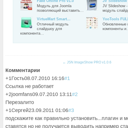
Fake Online Pro v1.0
JV Slideshow
Модуль для Joomla
JV Slideshow 
позволяющий выставить…
модуль слай
VirtueMart Smart…
YooTools FU
Отличный модуль
Обновленные 
слайдшоу для
компоненты и
компонента…
←
JSN ImageShow PRO v1.0.6
Комментарии
+1
Гость
08.07.2010 16:16
#1
Ссылка не работает
+2
joomfans
09.07.2010 13:11
#2
Перезалито
+1
Сергей
23.09.2011 01:06
#3
подскажите как правильно установить...плагин и м
ставятся но не получается выводить например ста