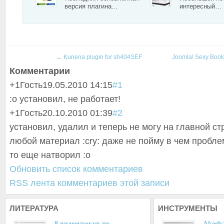
версия плагина…
интересный…
←
Kunena plugin for sh404SEF
Joomla! Sexy Boo
Комментарии
+1
Гость
19.05.2010 14:15
#1
:o установил, не работает!
+1
Гость
20.10.2010 01:39
#2
установил, удалил и теперь не могу на главной с
любой материал :cry: даже не пойму в чем проблем
то еще натворил :o
Обновить список комментариев
RSS лента комментариев этой записи
ЛИТЕРАТУРА
ИНСТРУМЕНТЫ
8 видеоуроков по…
Akeeba