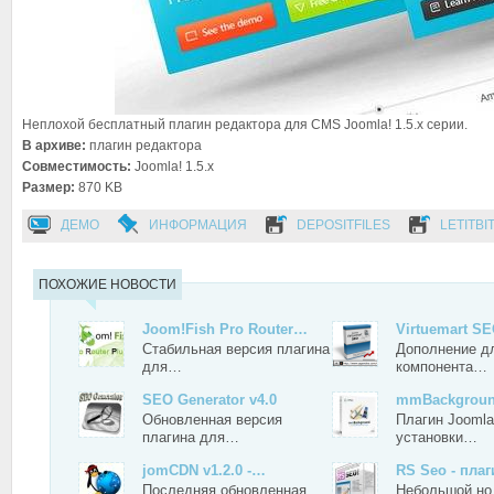
Неплохой бесплатный плагин редактора для CMS Joomla! 1.5.x серии.
В архиве:
плагин редактора
Совместимость:
Joomla! 1.5.x
Размер:
870 KB
ДЕМО
ИНФОРМАЦИЯ
DEPOSITFILES
LETITBI
ПОХОЖИЕ НОВОСТИ
Joom!Fish Pro Router…
Virtuemart S
Стабильная версия плагина
Дополнение д
для…
компонента…
SEO Generator v4.0
mmBackground
Обновленная версия
Плагин Joomla
плагина для…
установки…
jomCDN v1.2.0 -…
RS Seo - пла
Последняя обновленная
Небольшой но