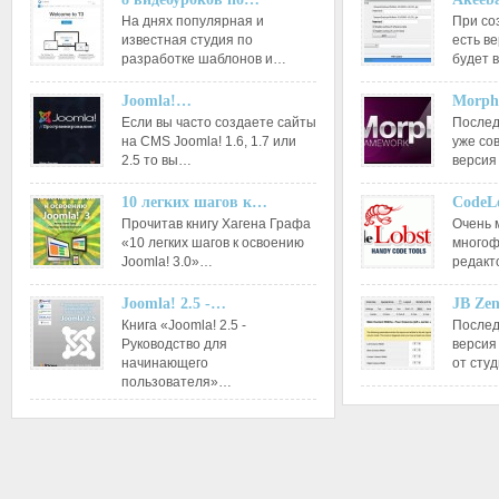
На днях популярная и
При со
известная студия по
есть ве
разработке шаблонов и…
будет 
Joomla!…
Morph
Если вы часто создаете сайты
Послед
на CMS Joomla! 1.6, 1.7 или
уже со
2.5 то вы…
версия
10 легких шагов к…
CodeL
Прочитав книгу Хагена Графа
Очень 
«10 легких шагов к освоению
многоф
Joomla! 3.0»…
редакт
Joomla! 2.5 -…
JB Ze
Книга «Joomla! 2.5 -
Послед
Руководство для
версия
начинающего
от сту
пользователя»…