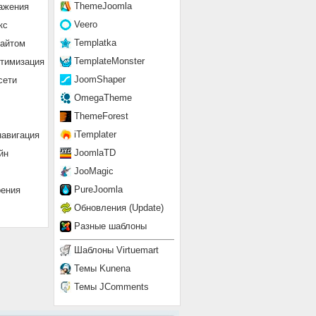
ThemeJoomla
ажения
Veero
кс
Templatka
сайтом
TemplateMonster
птимизация
JoomShaper
сети
OmegaTheme
ThemeForest
iTemplater
навигация
JoomlaTD
йн
JooMagic
PureJoomla
рения
Обновления (Update)
Разные шаблоны
Шаблоны Virtuemart
Темы Kunena
Темы JComments