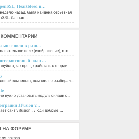
penSSL, Heartbleed и…
 неделю назад, была найдена серьезная
enSSL. Данная…
КОММЕНТАРИИ
льные поля в разн...
олнительное поле (изображение), ото...
нтерактивный план ...
луйста, как проще работать с коорди...
ry
енный компонент, немного по разбирал...
le
не нужно установить модуль онлайн о...
еграции JFusion v...
ет сайт у jfusion... Люди добрые, ...
Я
НА ФОРУМЕ
для показа