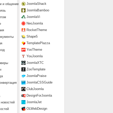
JoomlaShack
и и общение
JoomlaBamboo
вязь
JoomlaVi
нтом
NeoJoomla
е
RocketTheme
ния
Shape5
окументы
TemplatePlazza
ия
YooTheme
код
YouJoomla
JoomlaXTC
рверы
ZooTemplate
и
JoomlaPraise
да
JoomlaCSSGuide
онвертация
ClubJoomla
DesignForJoomla
а
JoomlaJet
 новостей
OLWebDesign
востей