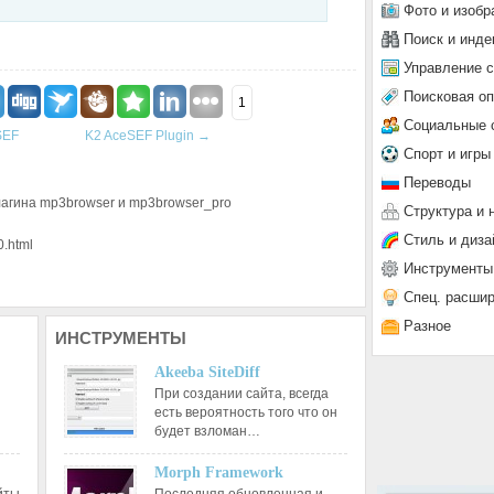
Фото и изобр
Поиск и инде
Управление 
Поисковая о
1
Социальные 
SEF
K2 AceSEF Plugin
→
Спорт и игры
Переводы
агина mp3browser и mp3browser_pro
Структура и 
Стиль и диза
0.html
Инструменты
Спец. расши
Разное
ИНСТРУМЕНТЫ
Akeeba SiteDiff
При создании сайта, всегда
есть вероятность того что он
будет взломан…
Morph Framework