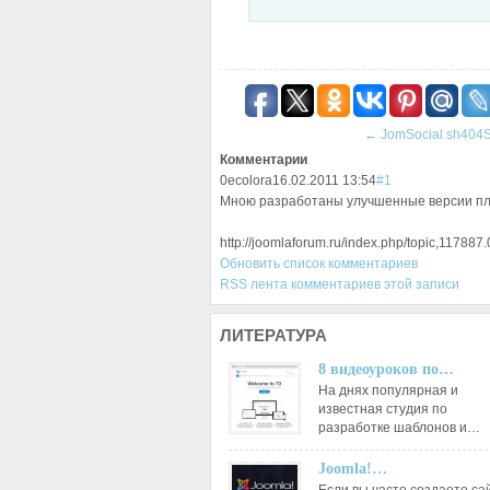
←
JomSocial sh404
Комментарии
0
ecolora
16.02.2011 13:54
#1
Мною разработаны улучшенные версии пл
http://joomlaforum.ru/index.php/topic,117887.
Обновить список комментариев
RSS лента комментариев этой записи
ЛИТЕРАТУРА
8 видеоуроков по…
На днях популярная и
известная студия по
разработке шаблонов и…
Joomla!…