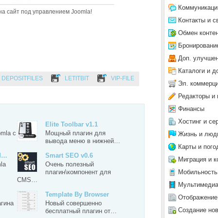
Коммуникаци
на сайт под управлением Joomla!
Контакты и с
Обмен конте
Бронировани
Доп. улучше
Каталоги и д
DEPOSITFILES
LETITBIT
VIP-FILE
Эл. коммерц
Редакторы и 
Финансы
Хостинг и се
Elite Toolbar v1.1
mla с
Мощный плагин для
Жизнь и люд
вывода меню в нижней…
Карты и пого
nd…
Smart SEO v0.6
Миграция и к
la
Очень полезный
Мобильность
плагин\компонент для
CMS…
Мультимеди
Template By Browser
Отображение
агина
Новый совершенно
Создание но
бесплатный плагин от…