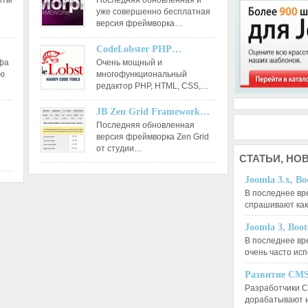
йты
Последняя обновленная и
уже совершенно бесплатная
версия фреймворка…
CodeLobster PHP…
афа
Очень мощный и
ию
многофункциональный
редактор РНР, HTML, CSS,…
JB Zen Grid Framework…
Последняя обновленная
версия фреймворка Zen Grid
от студии…
СТАТЬИ,
НОВ
Joomla 3.x, Bo
В последнее вр
спрашивают ка
Joomla 3, Boo
В последнее вр
очень часто ис
Развитие CMS
Разработчики C
дорабатывают 