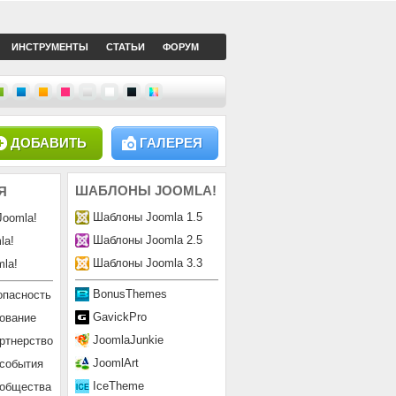
ИНСТРУМЕНТЫ
СТАТЬИ
ФОРУМ
ДОБАВИТЬ
ГАЛЕРЕЯ
ШАБЛОНЫ
JOOMLA!
Я
Шаблоны Joomla 1.5
Joomla!
Шаблоны Joomla 2.5
la!
Шаблоны Joomla 3.3
la!
BonusThemes
опасность
GavickPro
ование
JoomlaJunkie
ртнерство
JoomlArt
 события
IceTheme
ообщества