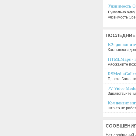
Уязвимость O
Буквально одну
уязвимость Op
ПОСЛЕДНИЕ
K2: дополните
Как вывести доп
HTMLMaps - и
Расскажите пожа
RSMediaGalle
Просто Божеств
JV Video Modu
Здравствуйте, м
Компонент инт
што-то не работа
СООБЩЕНИ
Нет сообщений 