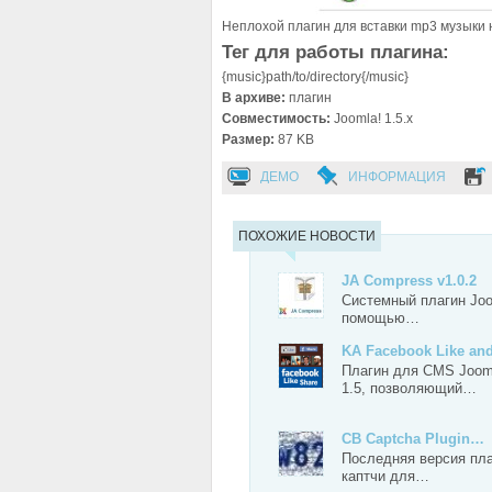
Неплохой плагин для вставки mp3 музыки 
Тег для работы плагина:
{music}path/to/directory{/music}
В архиве:
плагин
Совместимость:
Joomla! 1.5.x
Размер:
87 KB
ДЕМО
ИНФОРМАЦИЯ
ПОХОЖИЕ НОВОСТИ
JA Compress v1.0.2
Системный плагин Joo
помощью…
KA Facebook Like a
Плагин для CMS Joom
1.5, позволяющий…
CB Captcha Plugin…
Последняя версия пл
каптчи для…