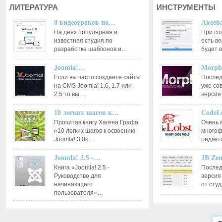
ЛИТЕРАТУРА
ИНСТРУМЕНТЫ
8 видеоуроков по…
Akeeba
На днях популярная и
При со
известная студия по
есть ве
разработке шаблонов и…
будет 
Joomla!…
Morph
Если вы часто создаете сайты
Послед
на CMS Joomla! 1.6, 1.7 или
уже со
2.5 то вы…
версия
10 легких шагов к…
CodeL
Прочитав книгу Хагена Графа
Очень 
«10 легких шагов к освоению
многоф
Joomla! 3.0»…
редакт
Joomla! 2.5 -…
JB Ze
Книга «Joomla! 2.5 -
Послед
Руководство для
версия
начинающего
от сту
пользователя»…