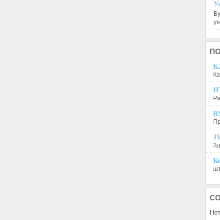
У
Бу
у
П
K2
Ка
H
Ра
R
Пр
JV
Зд
Ко
шт
С
Нет