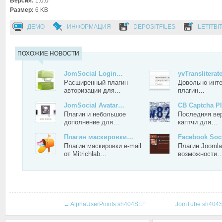
Версия:
1.0.0
Размер:
6 KB
ДЕМО
ИНФОРМАЦИЯ
DEPOSITFILES
LETITBI
ПОХОЖИЕ НОВОСТИ
JomSocial Login…
yvTransliterat
Расширенный плагин
Довольно инт
авторизации для…
плагин…
JomSocial Avatar…
CB Captcha P
Плагин и небольшое
Последняя ве
дополнение для…
каптчи для…
Плагин маскировки…
Facebook Soc
Плагин маскировки e-mail
Плагин Joomla
от Mitrichlab…
возможности
←
AlphaUserPoints sh404SEF
JomTube sh404