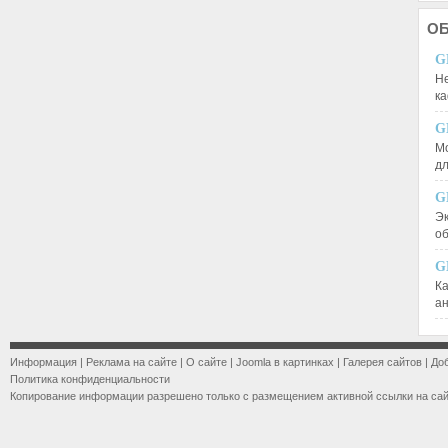
О
G
Не
к
G
М
д
G
Эк
о
G
К
а
Информация
|
Реклама на сайте
|
О сайте
|
Joomla в картинках
|
Галерея сайтов
|
До
Политика конфиденциальности
Копирование информации разрешено только с размещением активной ссылки на са