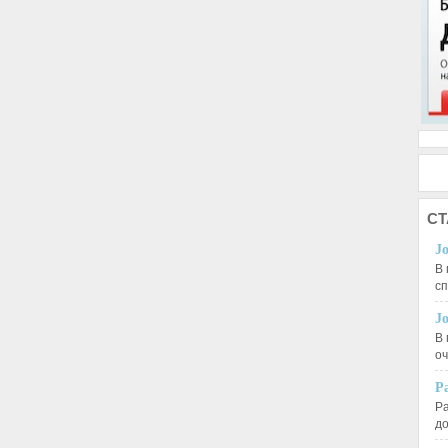
СТ
J
В 
с
J
В 
оч
Р
Ра
д