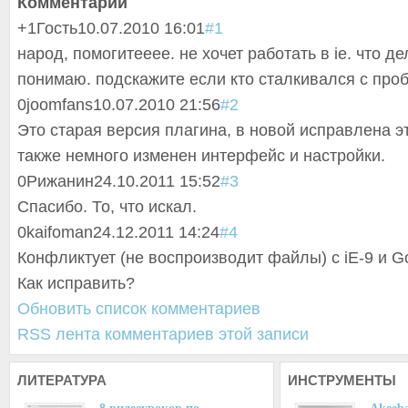
Комментарии
+1
Гость
10.07.2010 16:01
#1
народ, помогитееее. не хочет работать в ie. что де
понимаю. подскажите если кто сталкивался с про
0
joomfans
10.07.2010 21:56
#2
Это старая версия плагина, в новой исправлена э
также немного изменен интерфейс и настройки.
0
Рижанин
24.10.2011 15:52
#3
Спасибо. То, что искал.
0
kaifoman
24.12.2011 14:24
#4
Конфликтует (не воспроизводит файлы) с iE-9 и G
Как исправить?
Обновить список комментариев
RSS лента комментариев этой записи
ЛИТЕРАТУРА
ИНСТРУМЕНТЫ