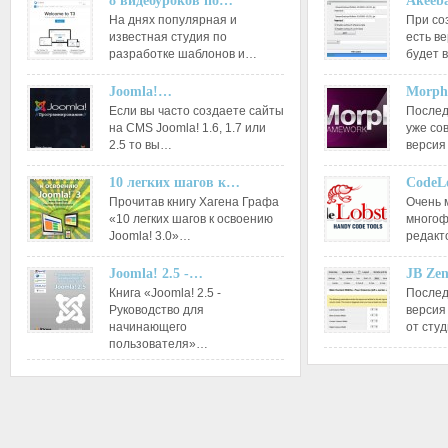
8 видеоуроков по…
Akeeba
На днях популярная и
При со
известная студия по
есть ве
разработке шаблонов и…
будет 
Joomla!…
Morph
Если вы часто создаете сайты
Послед
на CMS Joomla! 1.6, 1.7 или
уже со
2.5 то вы…
версия
10 легких шагов к…
CodeL
Прочитав книгу Хагена Графа
Очень 
«10 легких шагов к освоению
многоф
Joomla! 3.0»…
редакт
Joomla! 2.5 -…
JB Ze
Книга «Joomla! 2.5 -
Послед
Руководство для
версия
начинающего
от сту
пользователя»…