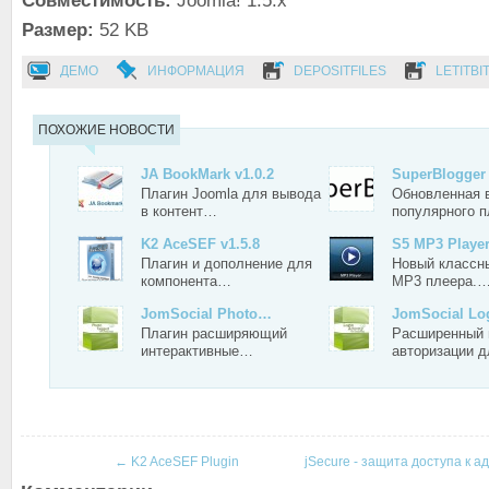
Совместимость:
Joomla! 1.5.x
Размер:
52 KB
ДЕМО
ИНФОРМАЦИЯ
DEPOSITFILES
LETITBI
ПОХОЖИЕ НОВОСТИ
JA BookMark v1.0.2
SuperBlogger 
Плагин Joomla для вывода
Обновленная 
в контент…
популярного 
K2 AceSEF v1.5.8
S5 MP3 Player
Плагин и дополнение для
Новый классн
компонента…
MP3 плеера.
JomSocial Photo…
JomSocial L
Плагин расширяющий
Расширенный 
интерактивные…
авторизации 
←
K2 AceSEF Plugin
jSecure - защита доступа к 