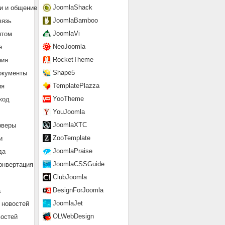
JoomlaShack
и и общение
JoomlaBamboo
вязь
JoomlaVi
нтом
NeoJoomla
е
RocketTheme
ния
Shape5
окументы
TemplatePlazza
ия
YooTheme
код
YouJoomla
JoomlaXTC
рверы
ZooTemplate
и
JoomlaPraise
да
JoomlaCSSGuide
онвертация
ClubJoomla
DesignForJoomla
а
JoomlaJet
 новостей
OLWebDesign
востей