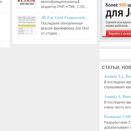
ию
многофункциональный
редактор РНР, HTML, CSS,…
JB Zen Grid Framework…
Последняя обновленная
версия фреймворка Zen Grid
от студии…
СТАТЬИ,
НОВ
Joomla 3.x, Bo
В последнее вр
спрашивают ка
Joomla 3, Boo
В последнее вр
очень часто ис
Развитие CMS
Разработчики C
дорабатывают 