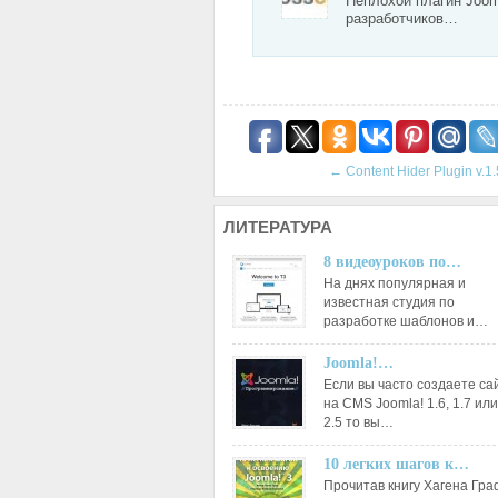
Неплохой плагин Joom
разработчиков…
←
Content Hider Plugin v.1.
ЛИТЕРАТУРА
8 видеоуроков по…
На днях популярная и
известная студия по
разработке шаблонов и…
Joomla!…
Если вы часто создаете са
на CMS Joomla! 1.6, 1.7 или
2.5 то вы…
10 легких шагов к…
Прочитав книгу Хагена Гр