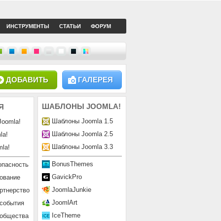
ИНСТРУМЕНТЫ
СТАТЬИ
ФОРУМ
ДОБАВИТЬ
ГАЛЕРЕЯ
ШАБЛОНЫ
JOOMLA!
Я
Шаблоны Joomla 1.5
Joomla!
Шаблоны Joomla 2.5
la!
Шаблоны Joomla 3.3
la!
BonusThemes
опасность
GavickPro
ование
JoomlaJunkie
ртнерство
JoomlArt
 события
IceTheme
ообщества