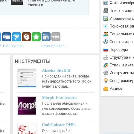
la от
Плагин и дополнение для
Фото и изобр
связки и…
Поиск и инде
Управление 
Поисковая о
Социальные 
Спорт и игры
5.1 for Joomla!
Links Iconizer
→
Переводы
Структура и 
ИНСТРУМЕНТЫ
Стиль и диза
Akeeba SiteDiff
Инструменты
При создании сайта, всегда
Спец. расши
есть вероятность того что он
будет взломан…
Разное
Morph Framework
йты
Последняя обновленная и
уже совершенно бесплатная
версия фреймворка…
CodeLobster PHP…
афа
Очень мощный и