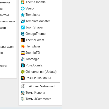
ThemeJoomla
ажения
Veero
кс
Templatka
сайтом
TemplateMonster
птимизация
JoomShaper
сети
OmegaTheme
ThemeForest
iTemplater
навигация
JoomlaTD
йн
JooMagic
PureJoomla
рения
Обновления (Update)
Разные шаблоны
Шаблоны Virtuemart
Темы Kunena
Темы JComments