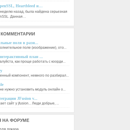
penSSL, Heartbleed и…
 неделю назад, была найдена серьезная
enSSL. Данная…
КОММЕНТАРИИ
льные поля в разн...
олнительное поле (изображение), ото...
нтерактивный план ...
луйста, как проще работать с коорди...
ry
енный компонент, немного по разбирал...
le
не нужно установить модуль онлайн о...
еграции JFusion v...
ет сайт у jfusion... Люди добрые, ...
Я
НА ФОРУМЕ
для показа