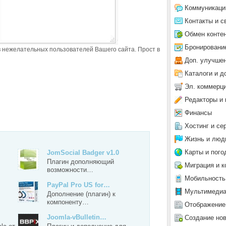
Коммуникаци
Контакты и с
Обмен конте
Бронировани
ов нежелательных пользователей Вашего сайта. Прост в
Доп. улучше
Каталоги и д
Эл. коммерц
Редакторы и 
Финансы
Хостинг и се
Жизнь и люд
Карты и пого
JomSocial Badger v1.0
Плагин дополняющий
Миграция и к
возможности…
Мобильность
PayPal Pro US for…
Мультимеди
Дополнение (плагин) к
компоненту…
Отображение
Joomla-vBulletin…
Создание но