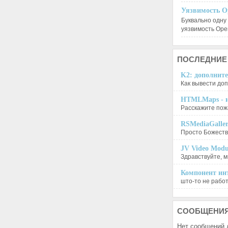
Уязвимость O
Буквально одну
уязвимость Op
ПОСЛЕДНИЕ
K2: дополните
Как вывести доп
HTMLMaps - и
Расскажите пожа
RSMediaGalle
Просто Божеств
JV Video Modu
Здравствуйте, м
Компонент инт
што-то не работа
СООБЩЕНИ
Нет сообщений 