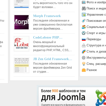
Фото и изобр
есть вероятность того что он
будет взломан…
Поиск и инде
Управление 
Morph Framework
Поисковая о
йты
Последняя обновленная и
уже совершенно бесплатная
Социальные 
версия фреймворка…
Спорт и игры
CodeLobster PHP…
Переводы
афа
Очень мощный и
Структура и 
ию
многофункциональный
редактор РНР, HTML, CSS,…
Стиль и диза
Инструменты
JB Zen Grid Framework…
Спец. расши
Последняя обновленная
версия фреймворка Zen Grid
Разное
от студии…