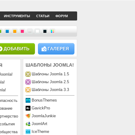
ИНСТРУМЕНТЫ
СТАТЬИ
ФОРУМ
ДОБАВИТЬ
ГАЛЕРЕЯ
ШАБЛОНЫ
JOOMLA!
Я
Шаблоны Joomla 1.5
Joomla!
Шаблоны Joomla 2.5
la!
Шаблоны Joomla 3.3
la!
BonusThemes
опасность
GavickPro
ование
JoomlaJunkie
ртнерство
JoomlArt
 события
IceTheme
ообщества