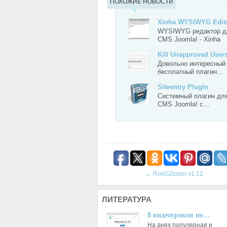
ПОХОЖИЕ НОВОСТИ
Xinha WYSIWYG Edi
WYSIWYG редактор д
CMS Joomla! - Xinha
Kill Unapproved Use
Довольно интересный
бесплатный плагин…
Siteentry PlugIn
Системный плагин дл
CMS Joomla! с…
←
RokGZipper v1.12
ЛИТЕРАТУРА
8 видеоуроков по…
На днях популярная и