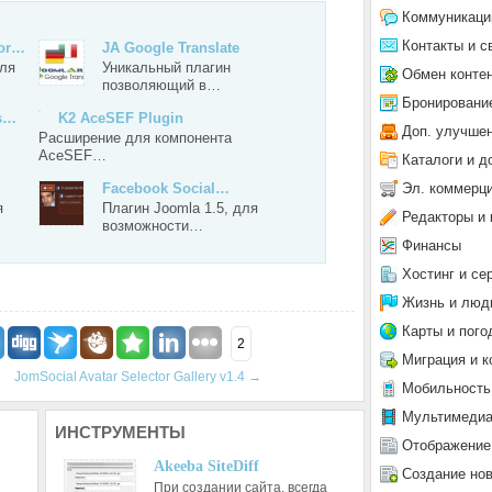
Коммуникаци
Контакты и с
tor…
JA Google Translate
ля
Уникальный плагин
Обмен конте
позволяющий в…
Бронировани
rs…
K2 AceSEF Plugin
Доп. улучше
Расширение для компонента
AceSEF…
Каталоги и д
Эл. коммерц
Facebook Social…
я
Плагин Joomla 1.5, для
Редакторы и 
возможности…
Финансы
Хостинг и се
Жизнь и люд
Карты и пого
2
Миграция и к
JomSocial Avatar Selector Gallery v1.4
→
Мобильность
Мультимеди
ИНСТРУМЕНТЫ
Отображение
Akeeba SiteDiff
Создание но
При создании сайта, всегда