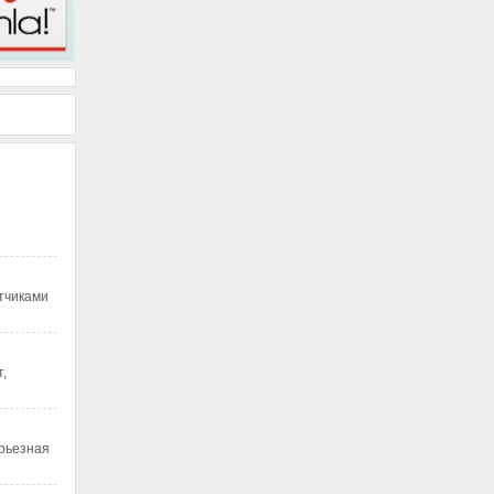
тчиками
,
ерьезная