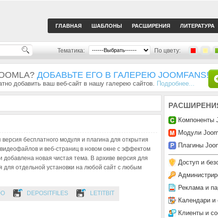
ГЛАВНАЯ
ШАБЛОНЫ
РАСШИРЕНИЯ
ЛИТЕРАТУРА
Тематика:
По цвету:
JOOMLA?
ДОБАВЬТЕ ЕГО В ГАЛЕРЕЮ JOOMFANS!
тно добавить ваш веб-сайт в нашу галерею сайтов.
Подробнее...
РАСШИРЕНИ
Компоненты 
Модули Joom
версия бесплатного модуля и плагина для открытия
Плагины Joom
 видеофайлов и веб-страниц в новом окне с эффектом
и добавлена новая чистая тема. В архиве версия для
Доступ и без
ия для отдельной установки на любой сайт с любым
Администрир
Реклама и па
ФО
DEPOSITFILES
LETITBIT
Календари и
Клиенты и с