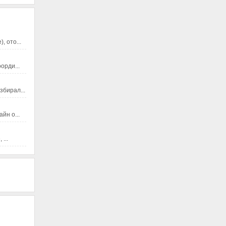
 ото...
орди...
збирал...
йн о...
...