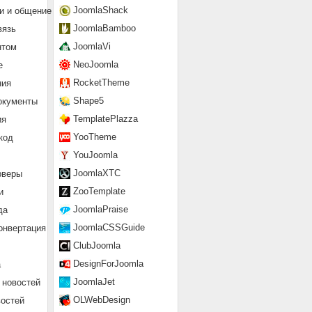
JoomlaShack
и и общение
JoomlaBamboo
вязь
JoomlaVi
нтом
NeoJoomla
е
RocketTheme
ния
Shape5
окументы
TemplatePlazza
ия
YooTheme
код
YouJoomla
JoomlaXTC
рверы
ZooTemplate
и
JoomlaPraise
да
JoomlaCSSGuide
онвертация
ClubJoomla
DesignForJoomla
а
JoomlaJet
 новостей
OLWebDesign
востей