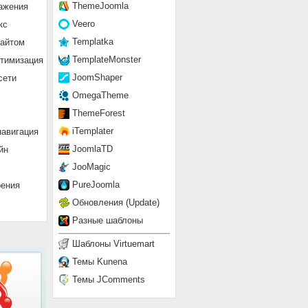
ThemeJoomla
ажения
Veero
кс
Templatka
сайтом
TemplateMonster
птимизация
JoomShaper
сети
OmegaTheme
ThemeForest
iTemplater
навигация
JoomlaTD
йн
JooMagic
PureJoomla
рения
Обновления (Update)
Разные шаблоны
Шаблоны Virtuemart
Темы Kunena
Темы JComments