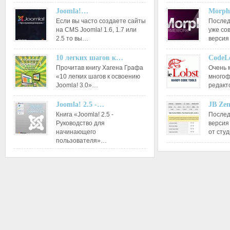
Joomla!…
Morph
Если вы часто создаете сайты
Послед
на CMS Joomla! 1.6, 1.7 или
уже со
2.5 то вы…
версия
10 легких шагов к…
CodeL
Прочитав книгу Хагена Графа
Очень 
«10 легких шагов к освоению
многоф
Joomla! 3.0»…
редакт
Joomla! 2.5 -…
JB Ze
Книга «Joomla! 2.5 -
Послед
Руководство для
версия
начинающего
от сту
пользователя»…