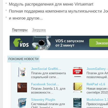
Модуль распределения для меню Virtuemart
Полная поддержка компонента мультиязычности Jo
и многое другое...
Партнеры
Загрузка
СКАЧАТЬ
ЗЕРКАЛО
ЗЕРКАЛО №2
ПОХОЖИЕ НОВОСТИ
JomSocial Graffiti…
JoomGallery
Плагин для компонента
Плагин для Ar
социальной сети…
позволяющий
Facebook Social…
RokPad v1.6
Плагин Joomla 1.5, для
Новая версия 
возможности…
сентября 201
Siteentry PlugIn
Modulation 1.
Системный плагин для
Превосходный
CMS Joomla! с…
скроллинга…