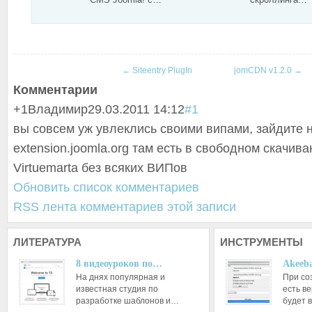
←
Siteentry PlugIn
jomCDN v1.2.0
→
Комментарии
+1
Владимир
29.03.2011 14:12
#1
вы совсем уж увлеклись своими випами, зайдите 
extension.joomla.org там есть в свободном скачив
Virtuemarta без всяких ВИПов
Обновить список комментариев
RSS лента комментариев этой записи
ЛИТЕРАТУРА
ИНСТРУМЕНТЫ
8 видеоуроков по…
Akeeba
На днях популярная и
При со
известная студия по
есть ве
разработке шаблонов и…
будет 