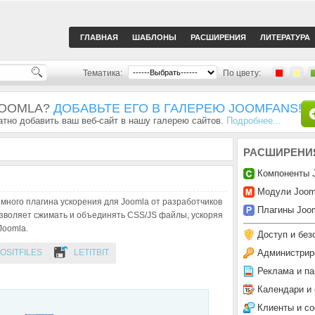
ГЛАВНАЯ
ШАБЛОНЫ
РАСШИРЕНИЯ
ЛИТЕРАТУРА
Тематика:
По цвету:
JOOMLA?
ДОБАВЬТЕ ЕГО В ГАЛЕРЕЮ JOOMFANS!
тно добавить ваш веб-сайт в нашу галерею сайтов.
Подробнее...
РАСШИРЕНИ
Компоненты 
Модули Joom
много плагина ускорения для Joomla от разработчиков
Плагины Joom
озволяет сжимать и объединять CSS/JS файлы, ускоряя
Joomla.
Доступ и без
Администрир
OSITFILES
LETITBIT
Реклама и па
Календари и
Клиенты и с