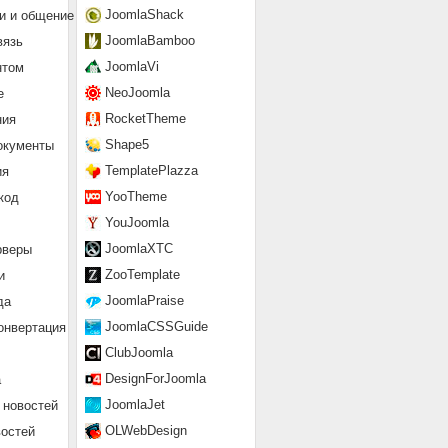
JoomlaShack
и и общение
JoomlaBamboo
вязь
JoomlaVi
нтом
NeoJoomla
е
RocketTheme
ния
Shape5
окументы
TemplatePlazza
ия
YooTheme
код
YouJoomla
JoomlaXTC
рверы
ZooTemplate
и
JoomlaPraise
да
JoomlaCSSGuide
онвертация
ClubJoomla
DesignForJoomla
а
JoomlaJet
 новостей
OLWebDesign
востей