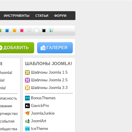
ИНСТРУМЕНТЫ
СТАТЬИ
ФОРУМ
ДОБАВИТЬ
ГАЛЕРЕЯ
ШАБЛОНЫ
JOOMLA!
Я
Шаблоны Joomla 1.5
Joomla!
Шаблоны Joomla 2.5
la!
Шаблоны Joomla 3.3
la!
BonusThemes
опасность
GavickPro
ование
JoomlaJunkie
ртнерство
JoomlArt
 события
IceTheme
ообщества