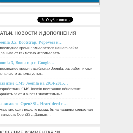
АТЬИ,
НОВОСТИ И ДОПОЛНЕНИЯ
oomla 3.x, Bootstrap, Popovers и…
 последнее время пользователи нашего сайта
прашивают как можно использовать…
oomla 3, Bootstrap и Google…
 последнее время в шаблонах Joomla, разработчиками
чень часто используется…
азвитие CMS Joomla на 2014-2015…
азработчики CMS Joomla постоянно обновляют,
орабатывают и вносят значительные…
язвимость OpenSSL, Heartbleed и…
уквально одну неделю назад, была найдена серьезная
язвимость OpenSSL. Данная…
ОСЛЕДНИЕ
КОММЕНТАРИИ