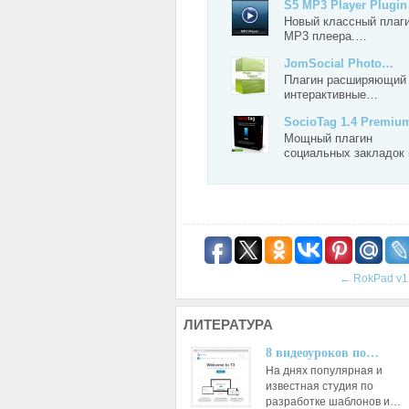
S5 MP3 Player Plugin
Новый классный плаг
MP3 плеера.…
JomSocial Photo…
Плагин расширяющий
интерактивные…
SocioTag 1.4 Premiu
Мощный плагин
социальных закладок
←
RokPad v1
ЛИТЕРАТУРА
8 видеоуроков по…
На днях популярная и
известная студия по
разработке шаблонов и…