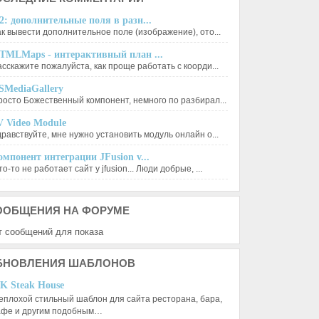
2: дополнительные поля в разн...
ак вывести дополнительное поле (изображение), ото...
TMLMaps - интерактивный план ...
асскажите пожалуйста, как проще работать с коорди...
SMediaGallery
росто Божественный компонент, немного по разбирал...
V Video Module
дравствуйте, мне нужно установить модуль онлайн о...
омпонент интеграции JFusion v...
о-то не работает сайт у jfusion... Люди добрые, ...
ООБЩЕНИЯ
НА ФОРУМЕ
т сообщений для показа
БНОВЛЕНИЯ
ШАБЛОНОВ
K Steak House
еплохой стильный шаблон для сайта ресторана, бара,
афе и другим подобным…