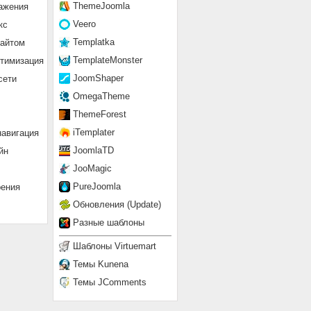
ThemeJoomla
ажения
Veero
кс
Templatka
сайтом
TemplateMonster
птимизация
JoomShaper
сети
OmegaTheme
ThemeForest
iTemplater
навигация
JoomlaTD
йн
JooMagic
PureJoomla
рения
Обновления (Update)
Разные шаблоны
Шаблоны Virtuemart
Темы Kunena
Темы JComments