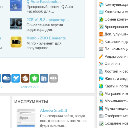
Q Auto Facebook…
Коммуникаци
ин
Прекрасный плагин Q Auto
Facebook для…
Контакты и с
Обмен конте
JCE v1.5.2 - редактор…
Обновленная версия
Бронировани
редактора для…
Доп. улучше
m
Minfo - ZOO Elements
Каталоги и д
Minfo - элемент для
 и…
популярного…
Эл. коммерц
Редакторы и 
Финансы
Хостинг и се
Жизнь и люд
Карты и пого
.7
RokBox v2.6
→
Миграция и к
Мобильность
ИНСТРУМЕНТЫ
Мультимеди
Akeeba SiteDiff
Отображение
При создании сайта, всегда
есть вероятность того что он
Создание но
будет взломан…