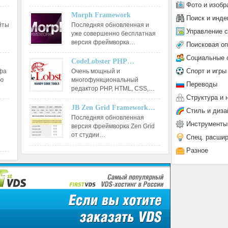
Фото и изобр
Morph Framework
Поиск и инде
йты
Последняя обновленная и
Управление 
уже совершенно бесплатная
версия фреймворка…
Поисковая о
Социальные 
CodeLobster PHP…
Спорт и игры
афа
Очень мощный и
ию
многофункциональный
Переводы
редактор РНР, HTML, CSS,…
Структура и 
JB Zen Grid Framework…
Стиль и диза
Последняя обновленная
Инструменты
версия фреймворка Zen Grid
от студии…
Спец. расши
Разное