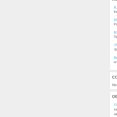
K
К
H
Р
R
П
J
З
К
шт
С
Не
О
G
Н
к