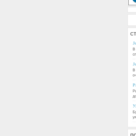
СТ
J
В
с
J
В
о
Р
Р
д
У
Б
у
П