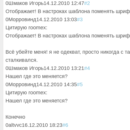
0
Шмаков Игорь
14.12.2010 12:47
#2
Отображает! В настроках шаблона поменять шри
0
Морровинд
14.12.2010 13:03
#3
Цитирую roomex:
Отображает! В настроках шаблона поменять шри
Всё убейте меня! я не одекват, просто никогда с т
сталкивался.
0
Шмаков Игорь
14.12.2010 13:21
#4
Нашел где это меняется?
0
Морровинд
14.12.2010 14:35
#5
Цитирую roomex:
Нашел где это меняется?
Конечно
0
altvvc
16.12.2010 18:23
#6