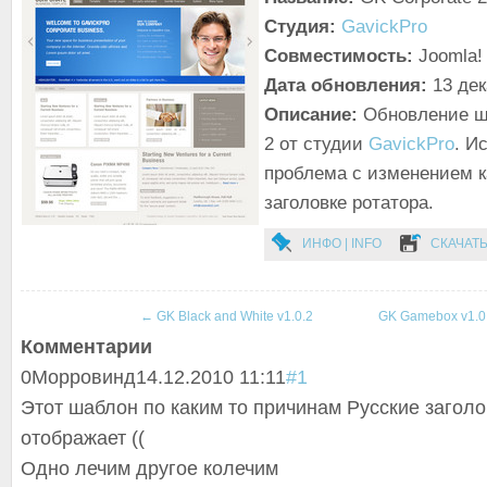
Студия:
GavickPro
Совместимость:
Joomla! 
Дата обновления:
13 де
Описание:
Обновление ша
2 от студии
GavickPro
. И
проблема с изменением к
заголовке ротатора.
ИНФО | INFO
СКАЧАТЬ
←
GK Black and White v1.0.2
GK Gamebox v1.0
Комментарии
0
Морровинд
14.12.2010 11:11
#1
Этот шаблон по каким то причинам Русские заголо
отображает ((
Одно лечим другое колечим