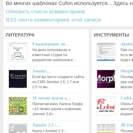
Во многих шаблонах Cufon используется... Здесь н
Обновить список комментариев
RSS лента комментариев этой записи
ЛИТЕРАТУРА
ИНСТРУМЕНТЫ
8 видеоуроков по…
Akeeba
На днях популярная и
При со
известная студия по
есть ве
разработке шаблонов и…
будет 
Joomla!…
Morph
Если вы часто создаете сайты
Послед
на CMS Joomla! 1.6, 1.7 или
уже со
2.5 то вы…
версия
10 легких шагов к…
CodeL
Прочитав книгу Хагена Графа
Очень 
«10 легких шагов к освоению
многоф
Joomla! 3.0»…
редакт
Joomla! 2.5 -…
JB Ze
Книга «Joomla! 2.5 -
Послед