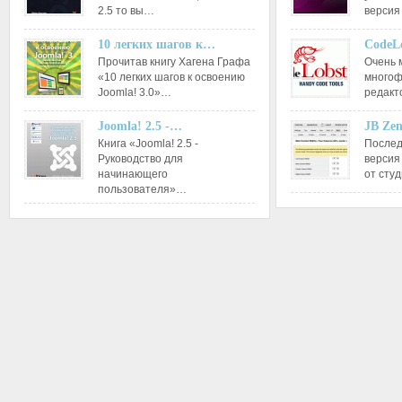
2.5 то вы…
версия
10 легких шагов к…
CodeL
Прочитав книгу Хагена Графа
Очень 
«10 легких шагов к освоению
многоф
Joomla! 3.0»…
редакт
Joomla! 2.5 -…
JB Ze
Книга «Joomla! 2.5 -
Послед
Руководство для
версия
начинающего
от сту
пользователя»…