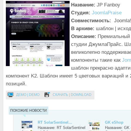
Название:
JP Fanboy
Студия:
JoomlaPraise
Совместимость:
Joomla!
В архиве:
шаблон | исхо
Описание:
Премиальный 
студии ДжумлаПрайс. Ш
великолепно поддержива
компоненты такие как
Jom
шаблон прекрасно адапти
компонент K2. Шаблон имеет 5 цветовых вариаций и
позиций.
ДЕМО | DEMO
СКАЧАТЬ | DOWNLOAD
ПОХОЖИЕ НОВОСТИ
RT SolarSentinel…
GK eShop
Название: RT SolarSentinel
Название: GK