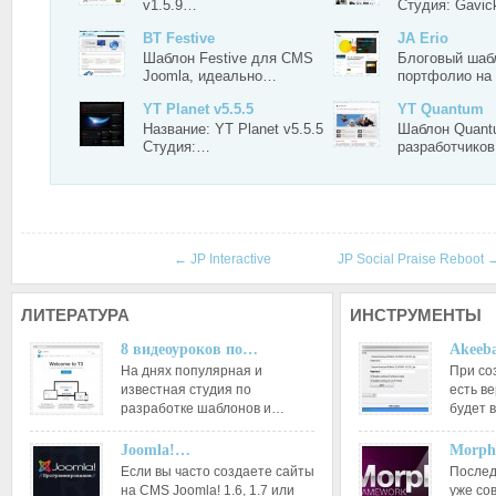
v1.5.9…
Студия: Gavi
BT Festive
JA Erio
Шаблон Festive для CMS
Блоговый шаб
Joomla, идеально…
портфолио н
YT Planet v5.5.5
YT Quantum
Название: YT Planet v5.5.5
Шаблон Quant
Студия:…
разработчико
←
JP Interactive
JP Social Praise Reboot
ЛИТЕРАТУРА
ИНСТРУМЕНТЫ
8 видеоуроков по…
Akeeba
На днях популярная и
При со
известная студия по
есть ве
разработке шаблонов и…
будет 
Joomla!…
Morph
Если вы часто создаете сайты
Послед
на CMS Joomla! 1.6, 1.7 или
уже со