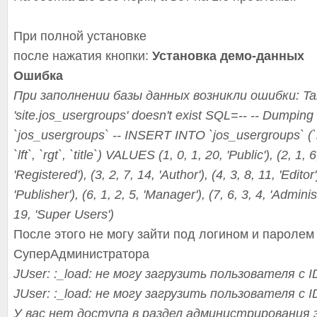
При полной установке
после нажатия кнопки:
Установка демо-данных
Ошибка
При заполнении базы данных возникли ошибки: Ta
'site.jos_usergroups' doesn't exist SQL=-- -- Dumping 
`jos_usergroups
` -- INSERT INTO `jos_usergroups
` (
`lft`, `rgt`, `title`) VALUES (1, 0, 1, 20, 'Public'), (2, 1, 6
'Registered'), (3, 2, 7, 14, 'Author'), (4, 3, 8, 11, 'Editor'
'Publisher'), (6, 1, 2, 5, 'Manager'), (7, 6, 3, 4, 'Administ
19, 'Super Users')
После этого не могу зайти под логином и паролем
СуперАдминистра
тора
JUser: :_load: не могу загрузить пользователя с I
JUser: :_load: не могу загрузить пользователя с I
У вас нет доступа в раздел администрирован
ия 