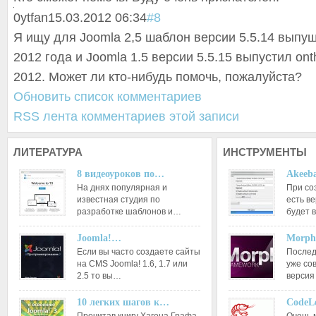
0
ytfan
15.03.2012 06:34
#8
Я ищу для Joomla 2,5 шаблон версии 5.5.14 выпу
2012 года и Joomla 1.5 версии 5.5.15 выпустил on
2012. Может ли кто-нибудь помочь, пожалуйста?
Обновить список комментариев
RSS лента комментариев этой записи
ЛИТЕРАТУРА
ИНСТРУМЕНТЫ
8 видеоуроков по…
Akeeba
На днях популярная и
При со
известная студия по
есть ве
разработке шаблонов и…
будет 
Joomla!…
Morph
Если вы часто создаете сайты
Послед
на CMS Joomla! 1.6, 1.7 или
уже со
2.5 то вы…
версия
10 легких шагов к…
CodeL