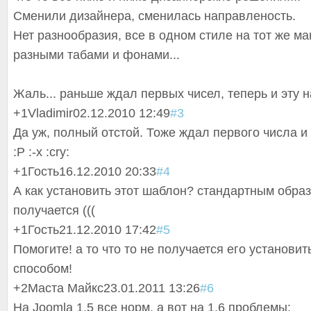
Сменили дизайнера, сменилась направленость.
Нет разнообразия, все в одном стиле на тот же ма
разными табами и фонами...
Жаль... раньше ждал первых чисел, теперь и эту н
+1
Vladimir
02.12.2010 12:49
#3
Да уж, полный отстой. Тоже ждал первого числа и 
:P :-x :cry:
+1
Гость
16.12.2010 20:33
#4
А как установить этот шаблон? стандартным обра
получается (((
+1
Гость
21.12.2010 17:42
#5
Помогите! а то что то не получается его установи
способом!
+2
Маста Майкс
23.01.2011 13:26
#6
На Joomla 1.5 все норм, а вот на 1.6 проблемы: