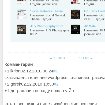
Название: JV Thrina
Название: YJ 
Студия: joomvision…
Студия:…
Social Network Theme
GK Party Freak
Название: Social Network
Название: GK 
Theme Студия:…
v1.0.1 Студия
JTS Photography 0102
JV Mata
Название: JTS Photography
Название: JV 
0102…
joomlavision…
←
YT Spark
YT Pure
→
Комментарии
+1
likrion
02.12.2010 00:24
#1
сказывается влияние wordpress....начинают разоч
+2
Igorek
02.12.2010 10:30
#2
+1 деградация по ходу пошла у Йо.
что-то все ниже и ниже дизайнерские решения....