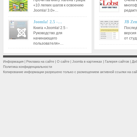
Прочитав книгу Хагена Графа
Очень 
«10 легких шагов к освоению
многоф
Joomla! 3.0»…
редакт
Joomla! 2.5 -…
JB Ze
Книга «Joomla! 2.5 -
Послед
Руководство для
версия
начинающего
от сту
пользователя»…
Информация
|
Реклама на сайте
|
О сайте
|
Joomla в картинках
|
Галерея сайтов
|
До
Политика конфиденциальности
Копирование информации разрешено только с размещением активной ссылки на са