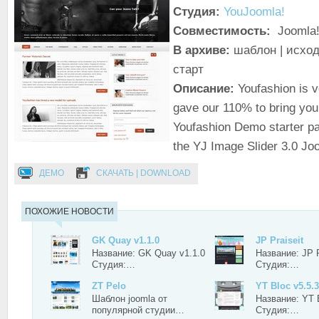
Студия:
YouJoomla!
Совместимость:
Joomla!
В архиве:
шаблон | исход
старт
Описание:
Youfashion is 
gave our 110% to bring you 
Youfashion Demo starter pa
the YJ Image Slider 3.0 Jo
ДЕМО
СКАЧАТЬ | DOWNLOAD
ПОХОЖИЕ НОВОСТИ
GK Quay v1.1.0
JP Praiseit
Название: GK Quay v1.1.0
Название: JP P
Студия:…
Студия:…
ZT Pelo
YT Bloc v5.5.3
Шаблон joomla от
Название: YT B
популярной студии…
Студия:…