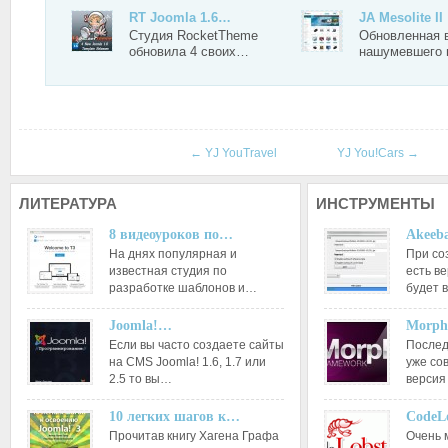
RT Joomla 1.6…
JA Mesolite II
Студия RocketTheme
Обновленная 
обновила 4 своих…
нашумевшего
←
YJ YouTravel
YJ You!Cars
→
ЛИТЕРАТУРА
ИНСТРУМЕНТЫ
8 видеоуроков по…
Akeeba
На днях популярная и
При со
известная студия по
есть ве
разработке шаблонов и…
будет 
Joomla!…
Morph
Если вы часто создаете сайты
Послед
на CMS Joomla! 1.6, 1.7 или
уже со
2.5 то вы…
версия
10 легких шагов к…
CodeL
Прочитав книгу Хагена Графа
Очень 