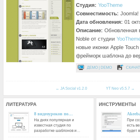
Студия:
YooTheme
Совместимость:
Joomla! 
Дата обновления:
01 окт
Описание:
Обновленная 
Noble от студии
YooThem
новые иконки Apple Touch
фрейморк шаблона до вер
ДЕМО | DEMO
СКАЧАТ
←
JA Social v1.2.0
YT Neo v5.5.7
→
ЛИТЕРАТУРА
ИНСТРУМЕНТЫ
8 видеоуроков по…
Akeeba
На днях популярная и
При со
известная студия по
есть ве
разработке шаблонов и…
будет 