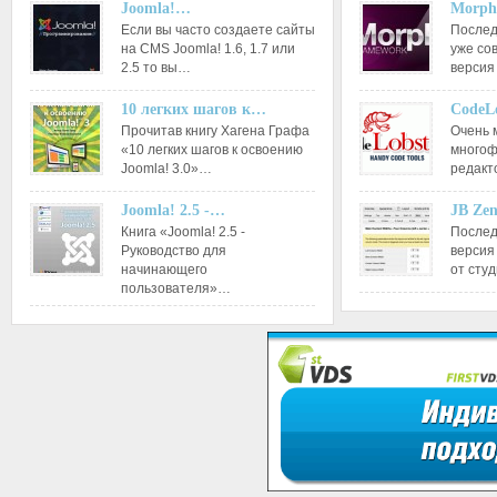
Joomla!…
Morph
Если вы часто создаете сайты
Послед
на CMS Joomla! 1.6, 1.7 или
уже со
2.5 то вы…
версия
10 легких шагов к…
CodeL
Прочитав книгу Хагена Графа
Очень 
«10 легких шагов к освоению
многоф
Joomla! 3.0»…
редакт
Joomla! 2.5 -…
JB Ze
Книга «Joomla! 2.5 -
Послед
Руководство для
версия
начинающего
от сту
пользователя»…