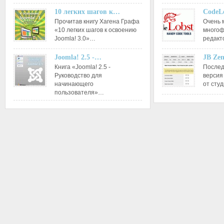
10 легких шагов к…
CodeL
Прочитав книгу Хагена Графа
Очень 
«10 легких шагов к освоению
многоф
Joomla! 3.0»…
редакт
Joomla! 2.5 -…
JB Ze
Книга «Joomla! 2.5 -
Послед
Руководство для
версия
начинающего
от сту
пользователя»…