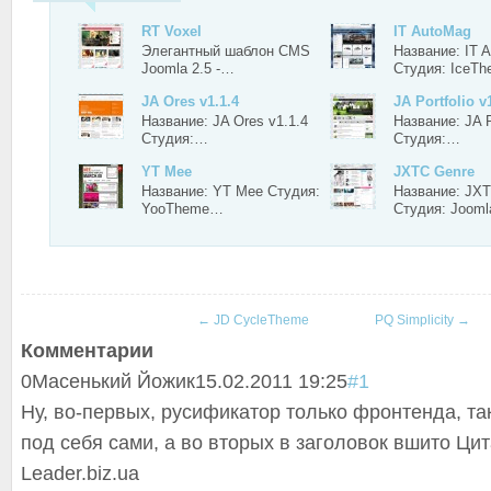
RT Voxel
IT AutoMag
Элегантный шаблон CMS
Название: IT 
Joomla 2.5 -…
Студия: IceT
JA Ores v1.1.4
JA Portfolio v
Название: JA Ores v1.1.4
Название: JA Po
Студия:…
Студия:…
YT Mee
JXTC Genre
Название: YT Mee Студия:
Название: JX
YooTheme…
Студия: Joom
←
JD CycleTheme
PQ Simplicity
→
Комментарии
0
Масенький Йожик
15.02.2011 19:25
#1
Ну, во-первых, русификатор только фронтенда, та
под себя сами, а во вторых в заголовок вшито
Цит
Leader.biz.ua