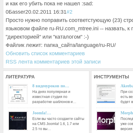
и как его убить пока не нашел :sad:
0
Баsser
20.02.2011 16:31
#2
Просто нужно поправить соответстующую (23) стр
языковом файле ru-RU.com_mtree.ini -- назвать, к 
"директорией" или "каталогом" :-)
Файлик лежит: папка_сайта/language/ru-RU/
Обновить список комментариев
RSS лента комментариев этой записи
ЛИТЕРАТУРА
ИНСТРУМЕНТЫ
8 видеоуроков по…
Akeeba
На днях популярная и
При со
известная студия по
есть ве
разработке шаблонов и…
будет 
Joomla!…
Morph
Если вы часто создаете сайты
Послед
на CMS Joomla! 1.6, 1.7 или
уже со
2.5 то вы…
версия