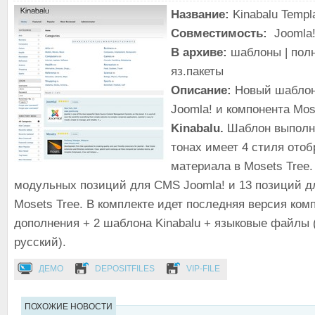
Название:
Kinabalu Templ
Совместимость:
Joomla!
В архиве:
шаблоны | полн
яз.пакеты
Описание:
Новый шаблон
Joomla! и компонента Mose
Kinabalu.
Шаблон выполн
тонах имеет 4 стиля ото
материала в Mosets Tree
модульных позиций для CMS Joomla! и 13 позиций д
Mosets Tree. В комплекте идет последняя версия ком
дополнения + 2 шаблона Kinabalu + языковые файлы 
русский).
ДЕМО
DEPOSITFILES
VIP-FILE
ПОХОЖИЕ НОВОСТИ