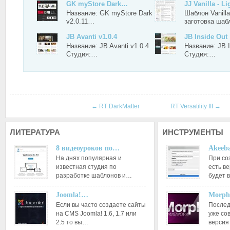
GK myStore Dark…
JJ Vanilla - L
Название: GK myStore Dark
Шаблон Vanilla
v2.0.11…
заготовка ша
JB Avanti v1.0.4
JB Inside Out
Название: JB Avanti v1.0.4
Название: JB I
Студия:…
Студия:…
←
RT DarkMatter
RT Versatility III
→
ЛИТЕРАТУРА
ИНСТРУМЕНТЫ
8 видеоуроков по…
Akeeba
На днях популярная и
При со
известная студия по
есть ве
разработке шаблонов и…
будет 
Joomla!…
Morph
Если вы часто создаете сайты
Послед
на CMS Joomla! 1.6, 1.7 или
уже со
2.5 то вы…
версия