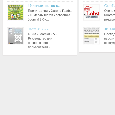
10 легких шагов к…
CodeL
Прочитав книгу Хагена Графа
Очень 
«10 легких шагов к освоению
многоф
Joomla! 3.0»…
редакт
Joomla! 2.5 -…
JB Ze
Книга «Joomla! 2.5 -
Послед
Руководство для
версия
начинающего
от сту
пользователя»…