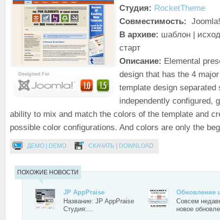
Студия:
RocketTheme
Совместимость:
Joomla!
В архиве:
шаблон | исход
старт
Описание:
Elemental pres
design that has the 4 major
template design separated 
independently configured, g
ability to mix and match the colors of the template and c
possible color configurations. And colors are only the beg
ДЕМО | DEMO
СКАЧАТЬ | DOWNLOAD
ПОХОЖИЕ НОВОСТИ
JP AppPraise
Обновление
Название: JP AppPraise
Совсем недав
Студия:…
новое обновл