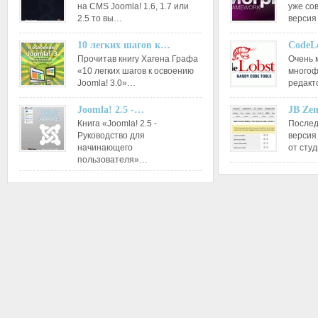
на CMS Joomla! 1.6, 1.7 или
уже со
2.5 то вы…
версия
10 легких шагов к…
CodeL
Прочитав книгу Хагена Графа
Очень 
«10 легких шагов к освоению
многоф
Joomla! 3.0»…
редакт
Joomla! 2.5 -…
JB Ze
Книга «Joomla! 2.5 -
Послед
Руководство для
версия
начинающего
от сту
пользователя»…