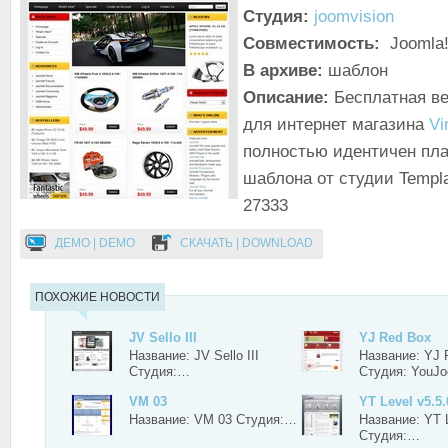
Студия:
joomvision
Совместимость:
Joomla!
В архиве:
шаблон
Описание:
Бесплатная в
для интернет магазина
Vi
полностью идентичен пла
шаблона от студии Templa
27333
ДЕМО | DEMO
СКАЧАТЬ | DOWNLOAD
ПОХОЖИЕ НОВОСТИ
JV Sello III
YJ Red Box
Название: JV Sello III
Название: YJ 
Студия:…
Студия: YouJ
VM 03
YT Level v5.5.
Название: VM 03 Студия:…
Название: YT L
Студия:…