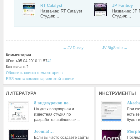
RT Catalyst
JP Fanboy
Название: RT Catalyst
Название: JP 
Студия:…
Студия:…
←
JV Dusky
JV BigSmile
→
Комментарии
0
Гость
05.04.2010 11:57
#1
Как скачать?
Обновить список комментариев
RSS лента комментариев этой записи
ЛИТЕРАТУРА
ИНСТРУМЕНТЫ
8 видеоуроков по…
Akeeba
На днях популярная и
При со
известная студия по
есть ве
разработке шаблонов и…
будет 
Joomla!…
Morph
Если вы часто создаете сайты
Послед