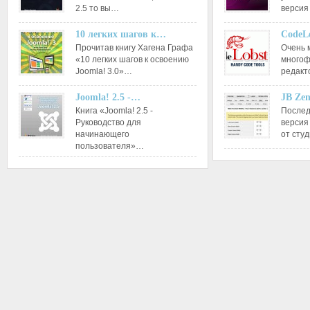
2.5 то вы…
версия
10 легких шагов к…
CodeL
Прочитав книгу Хагена Графа
Очень 
«10 легких шагов к освоению
многоф
Joomla! 3.0»…
редакт
Joomla! 2.5 -…
JB Ze
Книга «Joomla! 2.5 -
Послед
Руководство для
версия
начинающего
от сту
пользователя»…