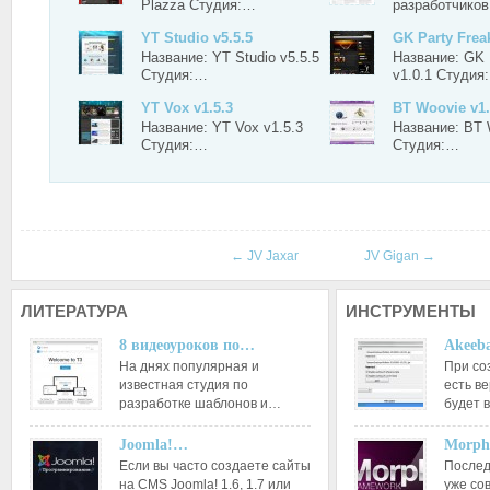
Plazza Студия:…
разработчико
YT Studio v5.5.5
GK Party Freak
Название: YT Studio v5.5.5
Название: GK 
Студия:…
v1.0.1 Студия
YT Vox v1.5.3
BT Woovie v1
Название: YT Vox v1.5.3
Название: BT 
Студия:…
Студия:…
←
JV Jaxar
JV Gigan
→
ЛИТЕРАТУРА
ИНСТРУМЕНТЫ
8 видеоуроков по…
Akeeba
На днях популярная и
При со
известная студия по
есть ве
разработке шаблонов и…
будет 
Joomla!…
Morph
Если вы часто создаете сайты
Послед
на CMS Joomla! 1.6, 1.7 или
уже со