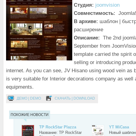
Студия:
joomvision
Совместимость:
Joomla!
В архиве:
шаблон | быстр
расширение
Описание:
The 2nd joomla
September from JoomVisio
template carried the spirit o
selling or introducing prod
internet. As you can see, JV Hisano using wood vein as
is very suitable for Interior decorations company as well
equipments.
ДЕМО | DEMO
СКАЧАТЬ | DOWNLOAD
ПОХОЖИЕ НОВОСТИ
TP RockStar Plazza
YT MiCasa
Название: TP RockStar
Новый шаблон